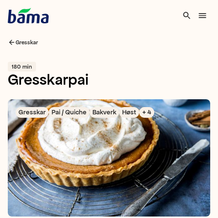
Gresskar
180 min
Gresskarpai
Gresskar
Pai / Quiche
Bakverk
Høst
+ 4