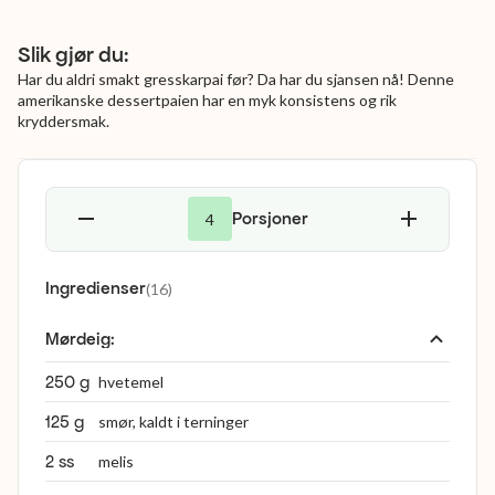
Slik gjør du:
Har du aldri smakt gresskarpai før? Da har du sjansen nå! Denne
amerikanske dessertpaien har en myk konsistens og rik
kryddersmak.
Porsjoner
4
Ingredienser
(
16
)
Mørdeig
:
250 g
hvetemel
125 g
smør, kaldt i terninger
2 ss
melis