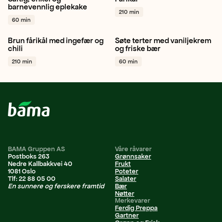
Eple
Bakverk
Kake
+ 1
Hodekål
Middag
Norsk
barnevennlig eplekake
210 min
+ 1
60 min
Brun fårikål med ingefær og
Søte terter med vaniljekrem
Hodekål
Gul løk
Hvitløk
Bringebær
Blåbær
chili
og friske bær
+ 1
Jordbær
+ 1
210 min
60 min
BAMA Gruppen AS
Våre råvarer
Postboks 263
Grønnsaker
Nedre Kallbakkvei 40
Frukt
1081 Oslo
Poteter
Tlf: 22 88 05 00
Salater
En sunnere og ferskere framtid
Bær
Nøtter
Merkevarer
Ferdig Preppa
Gartner