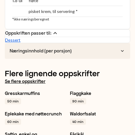
1.5 dl
fløte
pisket krem, til servering *
*ikke næringsberegnet
Oppskriften passer til:
Dessert
Næringsinnhold (per porsjon)
Flere lignende oppskrifter
Se flere oppskrifter
Gresskarmuffins
Flaggkake
Gresskar
Valnøtter
Bringebær
Jordbær
50 min
90 min
Lime
+ 1
Blåbær
+ 1
Eplekake med nøttecrunch
Waldorfsalat
Eple
Kake
Bakverk
+ 1
Eple
Ananas
60 min
40 min
Stangselleri
+ 1
Saftig, enkel og
Fårikål