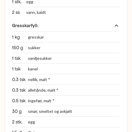
1 stk.
egg
2 ss
vann, kaldt
Gresskarfyll
:
1 kg
gresskar
150 g
sukker
1 tsk
vaniljesukker
1 tsk
kanel
0.3 tsk
nellik, malt *
0.3 tsk
allehånde, malt *
0.5 tsk
ingefær, malt *
30 g
smør, smeltet og avkjølt
2 stk.
egg