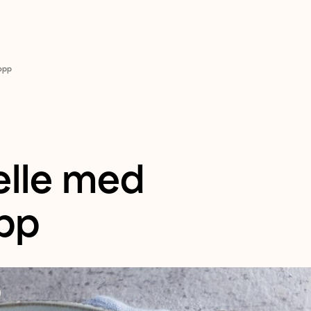
sopp
elle med
opp