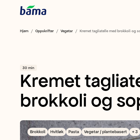
Hjem
Oppskrifter
Vegetar
Kremet tagliatelle med brokkoli og 
30 min
Kremet tagliat
brokkoli og s
Brokkoli
Hvitløk
Pasta
Vegetar / plantebasert
+ 3