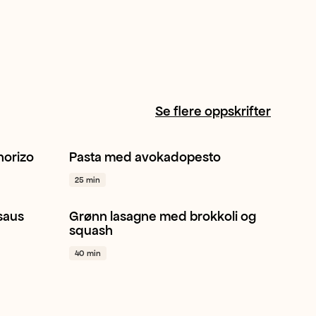
Se flere oppskrifter
horizo
Pasta med avokadopesto
t
+ 1
Pasta
Sitron
Italiensk
+ 1
25 min
saus
Grønn lasagne med brokkoli og
1
Italiensk
Pasta
Brokkoli
+ 1
squash
40 min