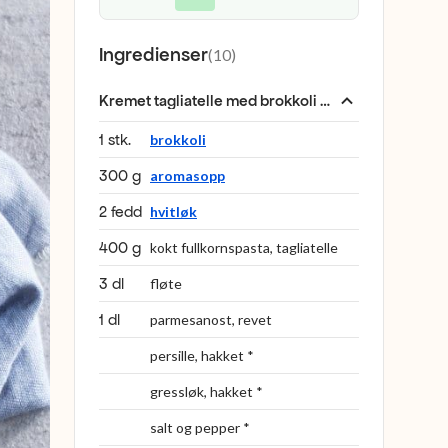
Ingredienser
(
10
)
Kremet tagliatelle med brokkoli og sopp
:
1 stk.
brokkoli
300 g
aromasopp
2 fedd
hvitløk
400 g
kokt fullkornspasta, tagliatelle
3 dl
fløte
1 dl
parmesanost, revet
persille, hakket *
gressløk, hakket *
salt og pepper *