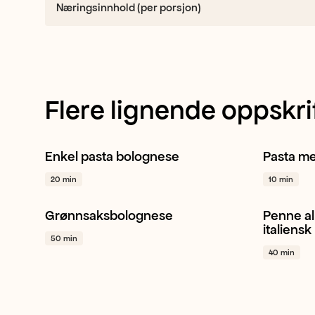
Næringsinnhold (per porsjon)
Flere lignende oppskri
Enkel pasta bolognese
Pasta m
Mini plommetomat
Gul løk
Hvitløk
Plomme
20 min
10 min
+ 1
Grønnsaksbolognese
Penne all
Gul løk
Hvitløk
Stangselleri
+ 1
Plomme
italiensk
50 min
40 min