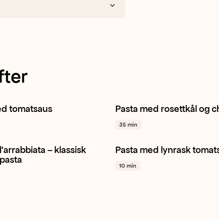
fter
ed tomatsaus
Pasta med rosettkål og c
tomat
Gul løk
Hvitløk
+ 1
Pasta
Middag
Hverdagsma
35 min
'arrabbiata – klassisk
Pasta med lynrask tomat
tomat
Hvitløk
Chili
+ 1
Tomat
Hvitløk
Persille
+ 
 pasta
10 min