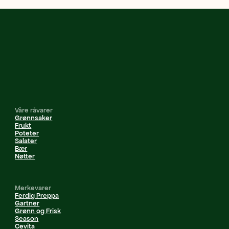
Våre råvarer
Grønnsaker
Frukt
Poteter
Salater
Bær
Nøtter
Merkevarer
Ferdig Preppa
Gartner
Grønn og Frisk
Season
Cevita