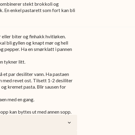
 kombinerer stekt brokkoli og
. En enkel pastarett som fort kan bli
 eller biter og finhakk hvitløken.
al bli gyllen og knapt mør og hell
og pepper. Ha en smørklatt i pannen
 tykner litt.
å et par desiliter vann. Ha pastaen
med revet ost. Tilsett 1-2 desiliter
 og kremet pasta. Blir sausen for
taen med en gang.
sopp kan byttes ut med annen sopp.