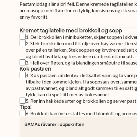
Pastamiddag slår aldri feil. Denne kremede tagliatellen
aromasopp med fløte for en fyldig konsistens og rik smak
en ny favoritt.
Kremet tagliatelle med brokkoli og sopp
1
.
Del brokkolien i minibuketter, skjær soppen i skiver
2
.
Stek brokkolien med litt olje over høy varme. Den sk
over på en tallerken. Stek soppen og krydre med salt 
og tilsett hvitløk, og fres videre i omtrent ett minutt.
3
.
Hell over fløten, og la blandingen småputre til sausen
Kok pastaen
4
.
Kok pastaen «al dente» i lettsaltet vann og ta vare p
tilbake i den tomme kjelen. Ha soppsaus over, sammen 
av pastavannet, og bland alt godt sammen til en saftig
tykk, kan du spe i litt mer av kokevannet.
5
.
Rør inn hakkede urter og brokkolien og server pas
Tips!
6
.
Brokkoli kan fint erstattes med blomkål, og aroma
BAMAs råvarer i oppskriften