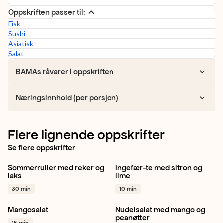
Oppskriften passer til:
Fisk
Sushi
Asiatisk
Salat
BAMAs råvarer i oppskriften
Næringsinnhold (per porsjon)
Flere lignende oppskrifter
Se flere oppskrifter
Sommerruller med reker og
Ingefær-te med sitron og
Agurk
Isbergsalat
Ingefær
Sitron
Kjapt
laks
lime
Gulrot
+ 1
+ 1
30 min
10 min
Mangosalat
Nudelsalat med mango og
Mango
Granateple
Gulrot
Paprika rød
peanøtter
15 min