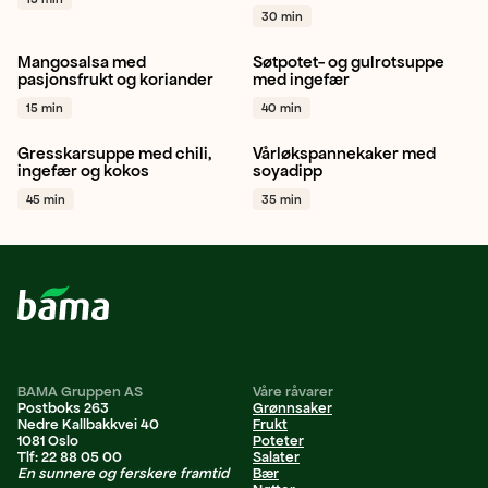
Rødløk
+ 1
Vårløk
+ 1
30 min
Mangosalsa med
Søtpotet- og gulrotsuppe
Mango
Rødløk
Chili
+ 1
Søtpotet
Gulrot
Gul løk
pasjonsfrukt og koriander
med ingefær
+ 1
15 min
40 min
Gresskarsuppe med chili,
Vårløkspannekaker med
Gresskar
Søtpotet
Vårløk
Hvitløk
Koriander
ingefær og kokos
soyadipp
Rødløk
+ 1
+ 1
45 min
35 min
BAMA Gruppen AS
Våre råvarer
Postboks 263
Grønnsaker
Nedre Kallbakkvei 40
Frukt
1081 Oslo
Poteter
Tlf: 22 88 05 00
Salater
En sunnere og ferskere framtid
Bær