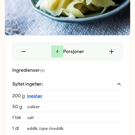
Porsjoner
4
Ingredienser
(
4
)
Syltet ingefær
:
200 g
ingefær
50 g
sukker
1 tsk
salt
1 dl
eddik, type riseddik