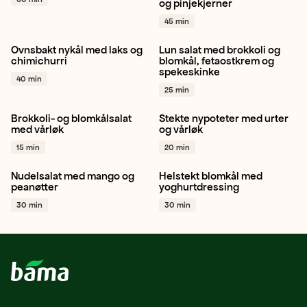
og pinjekjerner
Vegetar / plantebasert
Gul nypotet
+ 1
Gulrot
+ 1
45 min
Ovnsbakt nykål med laks og
Lun salat med brokkoli og
Norsk
Sommerkål
Norsk
Brokkoli
Blomkål
chimichurri
blomkål, fetaostkrem og
spekeskinke
Vårløk
+ 1
+ 1
40 min
25 min
Brokkoli- og blomkålsalat
Stekte nypoteter med urter
Blomkål
Brokkoli
Vårløk
Potet
Vårløk
Sjalottløk
med vårløk
og vårløk
+ 1
+ 1
15 min
20 min
Nudelsalat med mango og
Helstekt blomkål med
Gulrot
Paprika rød
Blomkål
Vårløk
Sitron
peanøtter
yoghurtdressing
Vårløk
+ 1
+ 1
30 min
30 min