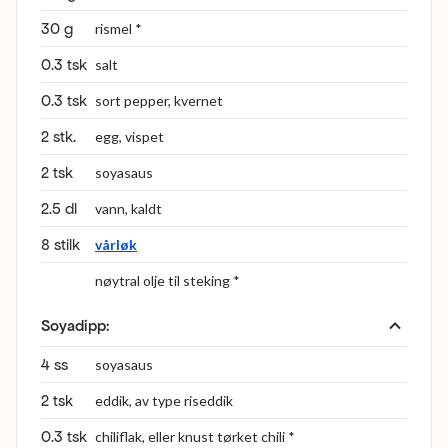
30 g
rismel *
0.3 tsk
salt
0.3 tsk
sort pepper, kvernet
2 stk.
egg, vispet
2 tsk
soyasaus
2.5 dl
vann, kaldt
8 stilk
vårløk
nøytral olje til steking *
Soyadipp
:
4 ss
soyasaus
2 tsk
eddik, av type riseddik
0.3 tsk
chiliflak, eller knust tørket chili *