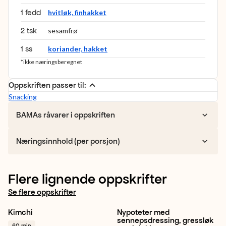
1 fedd
hvitløk, finhakket
2 tsk
sesamfrø
1 ss
koriander, hakket
*ikke næringsberegnet
Oppskriften passer til:
Snacking
BAMAs råvarer i oppskriften
Næringsinnhold (per porsjon)
Flere lignende oppskrifter
Se flere oppskrifter
Kimchi
Nypoteter med
Gul løk
Norsk
Sommer
sennepsdressing, gressløk
60 min