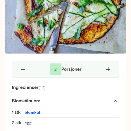
Porsjoner
2
Ingredienser
(
12
)
Blomkålbunn
:
1 stk.
blomkål
2 stk.
egg