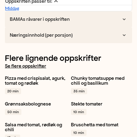
Oppskriften passer til:
Middag
BAMAs råvarer i oppskriften
Næringsinnhold (per porsjon)
Flere lignende oppskrifter
Se flere oppskrifter
Pizza med crispisalat, agurk,
Chunky tomatsuppe med
Rødløk
Salat
Mini plommetomat
tomat og rødløk
chili og basilikum
Vegetar / plantebasert
+ 1
Suppe
Gul løk
+ 1
20 min
35 min
Grønnsaksbolognese
Stekte tomater
Gul løk
Hvitløk
Tomat
Kjapt
50 min
10 min
Stangselleri
+ 1
Vegetar / plantebasert
+ 1
Salsa med tomat, rødløk og
Bruschetta med tomat
Tomat
Chili
Rødløk
+ 1
Hvitløk
Tomat
Rødløk
chili
10 min
+ 1