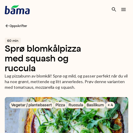
Oppskrifter
60 min
Sprø blomkålpizza
med squash og
ruccula
Lag pizzabunn av blomkål! Sprø og mild, og passer perfekt når du vil
ha noe grønt, mettende og litt annerledes. Prøv denne varianten
med tomatsaus, mozzarella og squash.
Vegetar / plantebasert
Pizza
Ruccula
Basilikum
+ 4