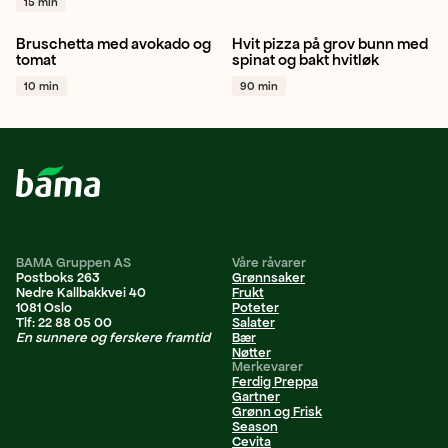
15 min
Bruschetta med avokado og
Hvit pizza på grov bunn med
Tomat
Hvitløk
Avokado
Hvitløk
Spinat
tomat
spinat og bakt hvitløk
+ 1
Vegetar / plantebasert
+ 1
10 min
90 min
BAMA Gruppen AS
Våre råvarer
Postboks 263
Grønnsaker
Nedre Kallbakkvei 40
Frukt
1081 Oslo
Poteter
Tlf: 22 88 05 00
Salater
En sunnere og ferskere framtid
Bær
Nøtter
Merkevarer
Ferdig Preppa
Gartner
Grønn og Frisk
Season
Cevita