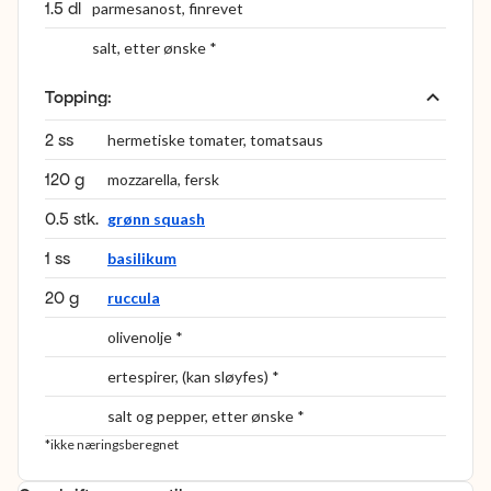
1.5 dl
parmesanost, finrevet
salt, etter ønske *
Topping
:
2 ss
hermetiske tomater, tomatsaus
120 g
mozzarella, fersk
0.5 stk.
grønn squash
1 ss
basilikum
20 g
ruccula
olivenolje *
ertespirer, (kan sløyfes) *
salt og pepper, etter ønske *
*ikke næringsberegnet