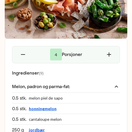
Porsjoner
4
Ingredienser
(
9
)
Melon, padron og parma-fat
:
0.5 stk.
melon piel de sapo
0.5 stk.
honningmelon
0.5 stk.
cantaloupe melon
250 g
jordbær