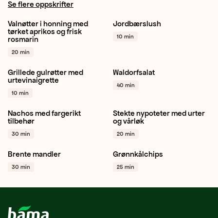
Se flere oppskrifter
Valnøtter i honning med
Jordbærslush
Valnøtter
Rosmarin
Jordbær
Lime
Snacking
tørket aprikos og frisk
10 min
rosmarin
Snacking
+ 1
+ 1
20 min
Grillede gulrøtter med
Waldorfsalat
Gulrot
Appelsin
Grilling
Eple
Ananas
urtevinaigrette
40 min
+ 1
Stangselleri
+ 1
10 min
Nachos med fargerikt
Stekte nypoteter med urter
Tomat
Chili
Rødløk
+ 1
Potet
Vårløk
Sjalottløk
tilbehør
og vårløk
+ 1
30 min
20 min
Brente mandler
Grønnkålchips
Mandler
Snacking
Jul
Grønnkål
Snacking
30 min
25 min
+ 1
Vegetar / plantebasert
+ 1