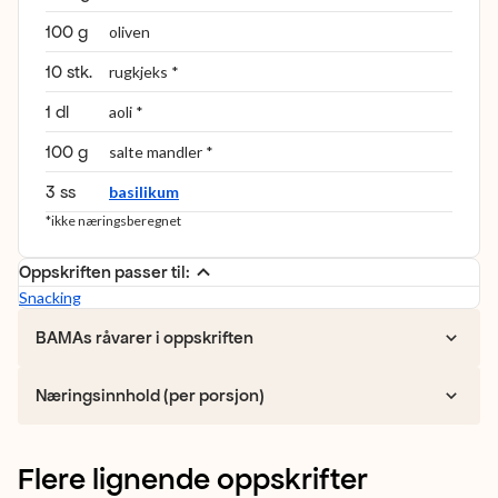
100 g
oliven
10 stk.
rugkjeks *
1 dl
aoli *
100 g
salte mandler *
3 ss
basilikum
*ikke næringsberegnet
Oppskriften passer til:
Snacking
BAMAs råvarer i oppskriften
Næringsinnhold (per porsjon)
Flere lignende oppskrifter