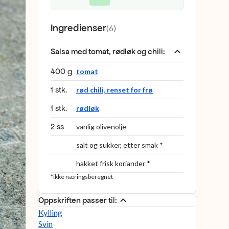
Ingredienser
(
6
)
Salsa med tomat, rødløk og chili
:
400 g
tomat
1 stk.
rød chili, renset for frø
1 stk.
rødløk
2 ss
vanlig olivenolje
salt og sukker, etter smak *
hakket frisk koriander *
*ikke næringsberegnet
Oppskriften passer til:
Kylling
Svin