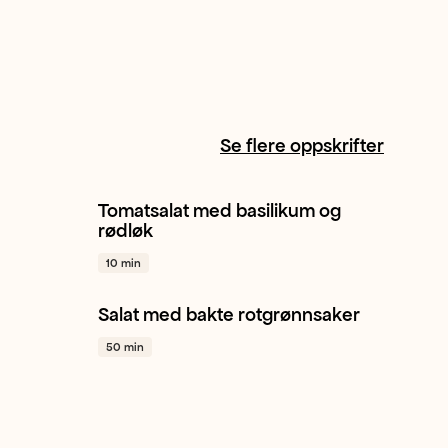
Se flere oppskrifter
Tomatsalat med basilikum og
+ 1
Tomat
Rødløk
Salat
+ 1
rødløk
10 min
Salat med bakte rotgrønnsaker
+ 1
Persillerot
Gulrot
Rødløk
+ 1
50 min