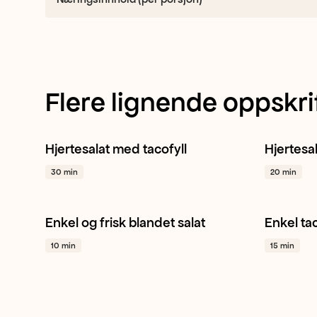
Flere lignende oppskri
Hjertesalat med tacofyll
Hjertesa
Hjertesalat
Mango
Avokado
+ 1
Hjertesa
30 min
20 min
Enkel og frisk blandet salat
Enkel ta
Agurk
Tomat
Rødløk
+ 1
Meksik
10 min
15 min