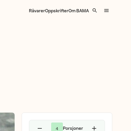
Råvarer
Oppskrifter
Om BAMA
Porsjoner
4