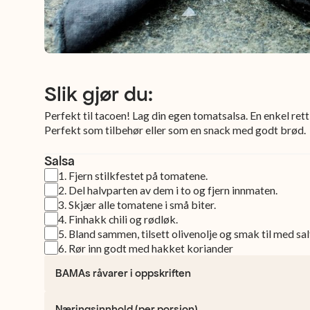
Slik gjør du:
Perfekt til tacoen! Lag din egen tomatsalsa. En enkel ret
Perfekt som tilbehør eller som en snack med godt brød.
Salsa
1
.
Fjern stilkfestet på tomatene.
2
.
Del halvparten av dem i to og fjern innmaten.
3
.
Skjær alle tomatene i små biter.
4
.
Finhakk chili og rødløk.
5
.
Bland sammen, tilsett olivenolje og smak til med sal
6
.
Rør inn godt med hakket koriander
BAMAs råvarer i oppskriften
Næringsinnhold (per porsjon)