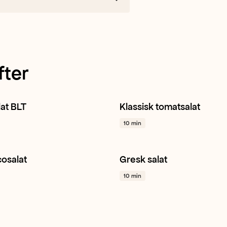
fter
lat BLT
Klassisk tomatsalat
lat
Tomat
Hvitløk
+ 1
Tomat
Hvitløk
Gressløk
10 min
cosalat
Gresk salat
ansk
Salat
Avokado
+ 1
Salat
Agurk
Hverdagsmat
10 min