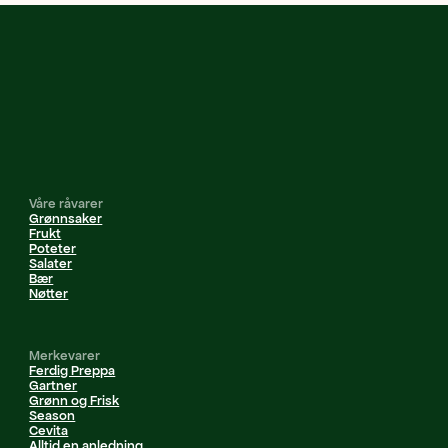
Våre råvarer
Grønnsaker
Frukt
Poteter
Salater
Bær
Nøtter
Merkevarer
Ferdig Preppa
Gartner
Grønn og Frisk
Season
Cevita
Alltid en anledning