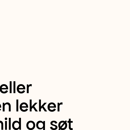
eller
en lekker
ild og søt