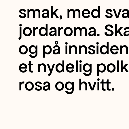
er
smak, med sv
en
jordaroma. Skal
lekker
og på innsiden
bete
et nydelig pol
med
rosa og hvitt.
en
mild