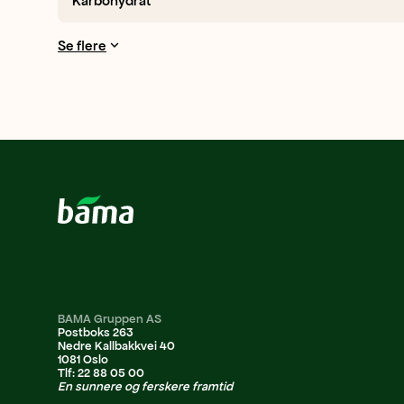
Karbohydrat
Se flere
BAMA Gruppen AS
Postboks 263
Nedre Kallbakkvei 40
1081 Oslo
Tlf: 22 88 05 00
En sunnere og ferskere framtid