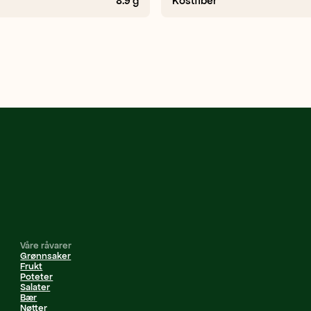
8.9
g
Kostfiber
Våre råvarer
Grønnsaker
Frukt
Poteter
Salater
Bær
Nøtter