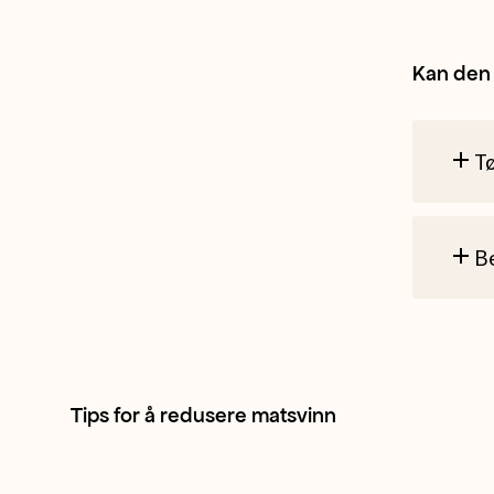
Kan den 
Tø
Be
Tips for å redusere matsvinn