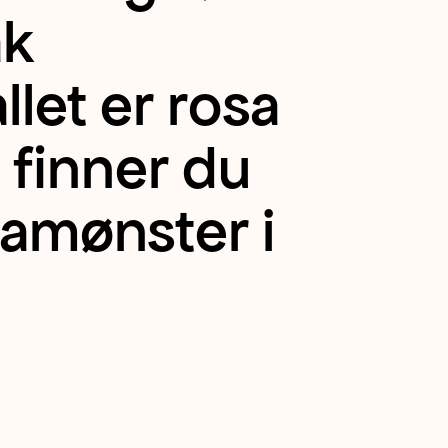
ak
let er rosa
 finner du
kamønster i