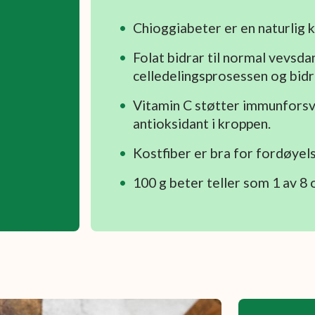
Chioggiabeter er en naturlig ki
Folat bidrar til normal vevsdan
celledelingsprosessen og bidra
Vitamin C støtter immunforsva
antioksidant i kroppen.
Kostfiber er bra for fordøyel
100 g beter teller som 1 av 8