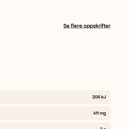
Se flere oppskrifter
+ 1
206
kJ
411
mg