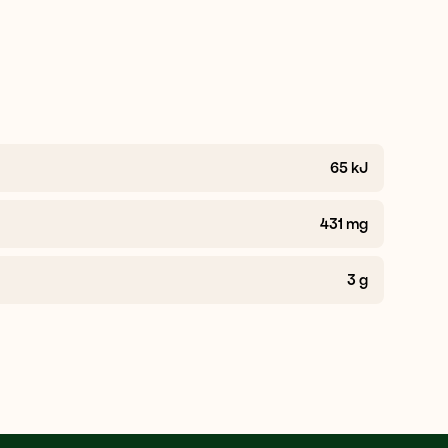
65
kJ
431
mg
3
g