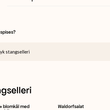
spises?
k stangselleri
gselleri
o» blomkål med
Waldorfsalat
Stangselleri
Gulrot
+ 1
Eple
Ananas
Stangselleri