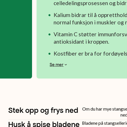
celledelingsprosessen og bidra
Kalium bidrar til å oppretthol
normal funksjon i muskler og
Vitamin C støtter immunforsva
antioksidant i kroppen.
Kostfiber er bra for fordøyel
Se mer
Stek opp og frys ned
Om du har mye stangsell
ned
Husk å spise bladene
Bladene på stangselleri