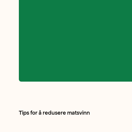
og
den
har
en
kraftig
duft.
Tips for å redusere matsvinn
Konsistensen