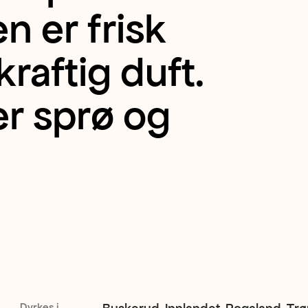
 er frisk
raftig duft.
er sprø og
Dyrkes i