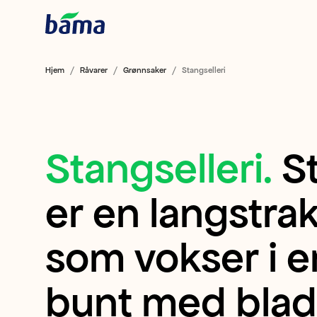
Hjem
Råvarer
Grønnsaker
Stangselleri
Stangselleri
.
S
Stangselleri
Stangselleri
er en langstra
er
som vokser i e
en
bunt med blad