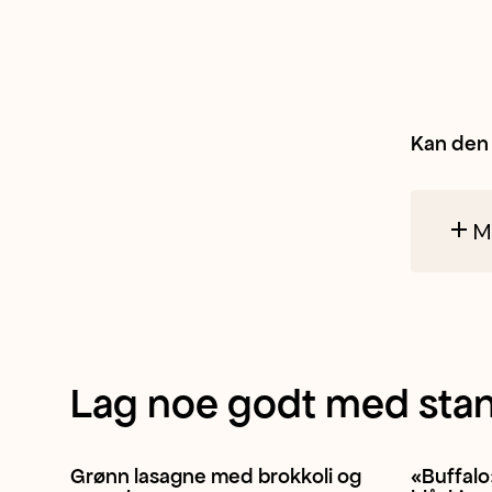
er
sprø
Kan den 
og
My
fast.
Lag noe godt med stan
Grønn lasagne med brokkoli og
«Buffal
Italiensk
Pasta
Brokkoli
+ 1
Blomkål