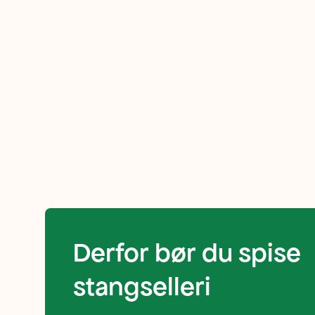
bunt
med
blader
på
toppen.
Smaken
Derfor bør du spise
er
stangselleri
frisk