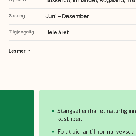
Buskerud, Innlandet, Rogaland, Trø
Sesong
Juni – Desember
Tilgjengelig
Hele året
Les mer
Stangselleri har et naturlig in
kostfiber.
Folat bidrar til normal vevsdan