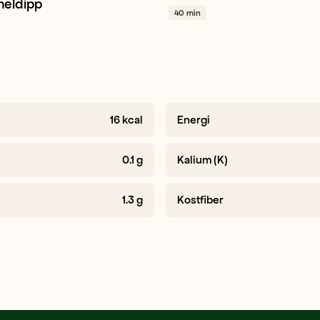
meldipp
40 min
16
kcal
Energi
0.1
g
Kalium (K)
1.3
g
Kostfiber