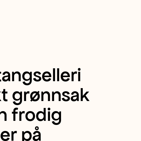
tangselleri
kt grønnsak
n frodig
er på