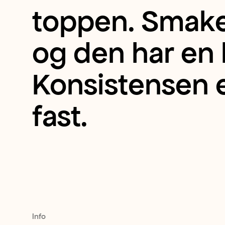
langstrakt
toppen. Smaken
grønnsak
og den har en k
som
Konsistensen 
vokser
fast.
i
en
frodig
Info