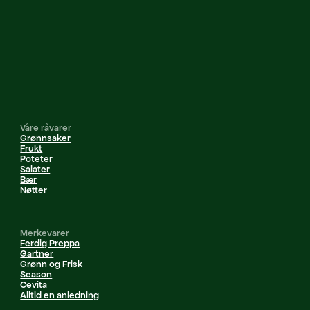
Våre råvarer
Grønnsaker
Frukt
Poteter
Salater
Bær
Nøtter
Merkevarer
Ferdig Preppa
Gartner
Grønn og Frisk
Season
Cevita
Alltid en anledning