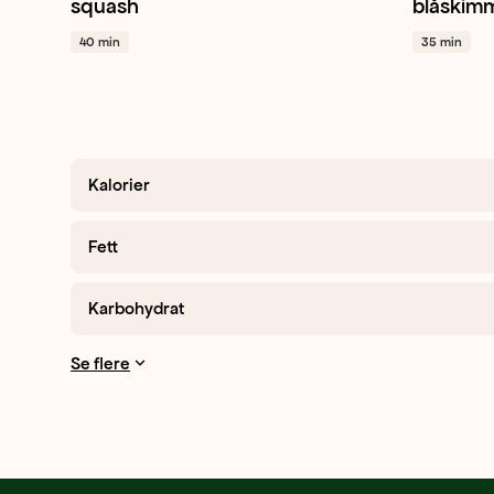
squash
blåskim
40 min
35 min
Kalorier
Fett
Karbohydrat
Se flere