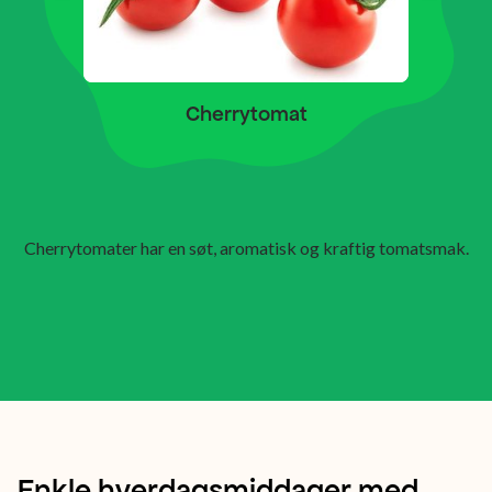
Cherrytomat
Cherrytomater har en søt, aromatisk og kraftig tomatsmak.
Spill av
Enkle hverdagsmiddager med