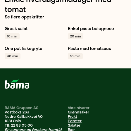
tomat
Se flere oppskrifter
Gresk salat
Enkel pasta bolognese
Salat
Agurk
Mini plommetomat
10 min
20 min
Hverdagsmat
+ 1
Gul løk
Hvitløk
+ 1
One pot fiskegryte
Pasta med tomatsaus
Cherrytomat
Plommetomat
Gul løk
30 min
10 min
Paprika grønn
Hvitløk
Hvitløk
+ 1
+ 1
BAMA Gruppen AS
Våre råvarer
Postboks 263
Grønnsaker
Nedre Kallbakkvei 40
Frukt
1081 Oslo
Poteter
Tlf: 22 88 05 00
Salater
En sunnere og ferskere framtid
Bær