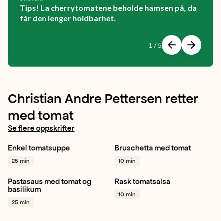
Tips! La cherrytomatene beholde hamsen på, da
får den lenger holdbarhet.
Forrige
Neste
1 / 5
Viser
slide
1
av
Christian Andre Pettersen retter
5
med tomat
Se flere oppskrifter
Enkel tomatsuppe
Bruschetta med tomat
Tomat
Hvitløk
Rosmarin
Hvitløk
Tomat
Rødløk
25 min
10 min
+ 1
+ 1
Pastasaus med tomat og
Rask tomatsalsa
Pasta
Tomat
Basilikum
Lime
Koriander
Rødløk
basilikum
10 min
+ 1
+ 1
25 min