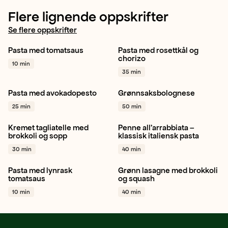
Flere lignende oppskrifter
Se flere oppskrifter
Pasta med tomatsaus
Pasta med rosettkål og
Plommetomat
Gul løk
Pasta
Middag
chorizo
10 min
Hvitløk
+ 1
Hverdagsmat
+ 1
35 min
Pasta med avokadopesto
Grønnsaksbolognese
Pasta
Sitron
Italiensk
Gul løk
Hvitløk
25 min
50 min
+ 1
Stangselleri
+ 1
Kremet tagliatelle med
Penne all'arrabbiata –
Brokkoli
Hvitløk
Pasta
Plommetomat
Hvitløk
brokkoli og sopp
klassisk italiensk pasta
+ 1
Chili
+ 1
30 min
40 min
Pasta med lynrask
Grønn lasagne med brokkoli
Tomat
Hvitløk
Persille
Italiensk
Pasta
Brokkoli
tomatsaus
og squash
+ 1
+ 1
10 min
40 min