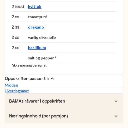
2 fedd
hvitløk
2 ss
tomatpuré
2 ss
oregano
2 ss
vanlig olivenolje
2 ss
basilikum
salt og pepper *
*ikke næringsberegnet
Oppskriften passer til:
Middag
Hverdagsmat
BAMAs råvarer i oppskriften
Næringsinnhold (per porsjon)