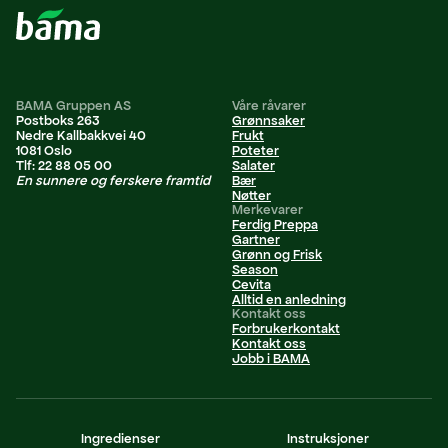
BAMA Gruppen AS
Våre råvarer
Postboks 263
Grønnsaker
Nedre Kallbakkvei 40
Frukt
1081 Oslo
Poteter
Tlf: 22 88 05 00
Salater
En sunnere og ferskere framtid
Bær
Nøtter
Merkevarer
Ferdig Preppa
Gartner
Grønn og Frisk
Season
Cevita
Alltid en anledning
Kontakt oss
Forbrukerkontakt
Kontakt oss
Jobb i BAMA
Personvernerklæring
Ingredienser
Instruksjoner