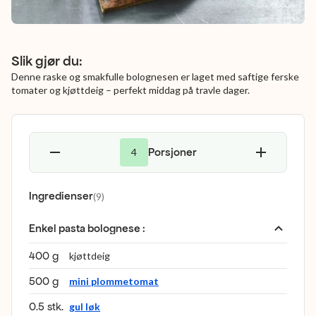
Slik gjør du:
Denne raske og smakfulle bolognesen er laget med saftige ferske
tomater og kjøttdeig – perfekt middag på travle dager.
Porsjoner
4
Ingredienser
(
9
)
Enkel pasta bolognese
:
400 g
kjøttdeig
500 g
mini plommetomat
0.5 stk.
gul løk