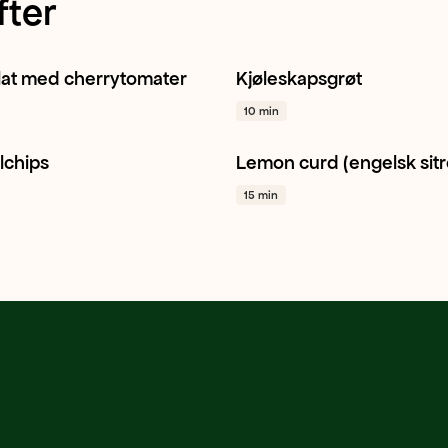
fter
lat med cherrytomater
Kjøleskapsgrøt
lat
Cherrytomat
Hvitløk
Jordbær
Eple
Frokost
+ 
10 min
lchips
Lemon curd (engelsk sit
l
Snacking
Sitron
Dessert
Bakverk
+
15 min
/ plantebasert
+ 1