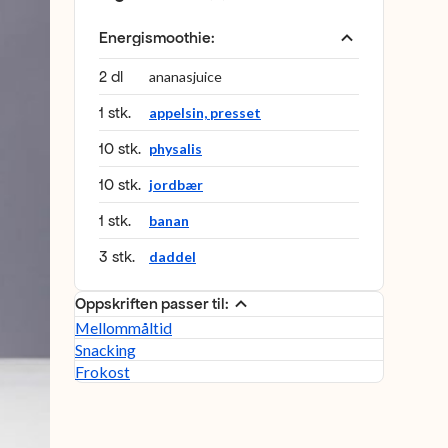
Energismoothie
:
2 dl
ananasjuice
1 stk.
appelsin, presset
10 stk.
physalis
10 stk.
jordbær
1 stk.
banan
3 stk.
daddel
Oppskriften passer til:
Mellommåltid
Snacking
Frokost