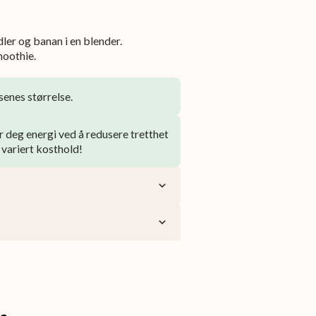
dler og banan i en blender.
moothie.
enes størrelse.
 deg energi ved å redusere tretthet
 variert kosthold!