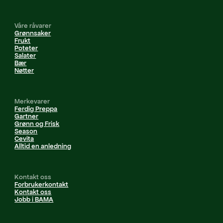
Våre råvarer
Grønnsaker
Frukt
Poteter
Salater
Bær
Nøtter
Merkevarer
Ferdig Preppa
Gartner
Grønn og Frisk
Season
Cevita
Alltid en anledning
Kontakt oss
Forbrukerkontakt
Kontakt oss
Jobb i BAMA