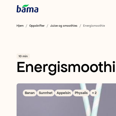
Hjem
Oppskrifter
Juice og smoothies
Energismoothie
10 min
Energismooth
Banan
Sunnhet
Appelsin
Physalis
+ 2