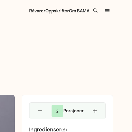
Råvarer
Oppskrifter
Om BAMA
Porsjoner
2
Ingredienser
(
6
)