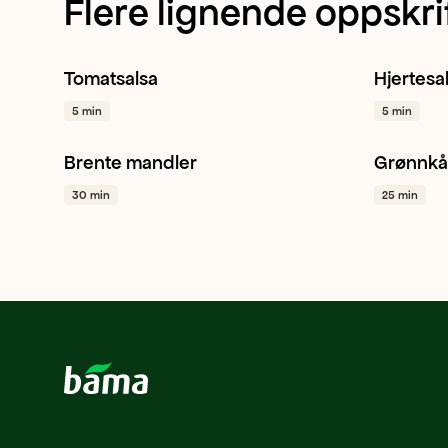
Flere lignende oppskri
Tomatsalsa
Hjertesa
Cherrytomat
Rødløk
Hvitløk
+ 1
Hjertesa
5 min
5 min
+ 1
Brente mandler
Grønnkå
Mandler
Snacking
Jul
+ 1
Grønnkå
30 min
25 min
Vegetar 