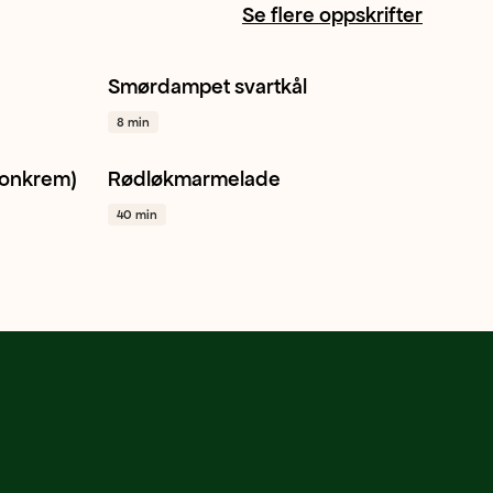
Se flere oppskrifter
Smørdampet svartkål
1
Svartkål
Hvitløk
8 min
Vegetar / plantebasert
+ 1
ronkrem)
Rødløkmarmelade
 1
Rødløk
Vegetar / plantebasert
Kjapt
40 min
+ 1