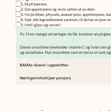
1
.
Skyll bærene.
2
.
Del appelsinene og skvis saften ut av dem.
3
.
Ha jordbær, physalis, ananas juice, appelsinjuice, da
4
.
Kjør alle ingrediensene sammen, til du har en jevn s
5
.
Hell i glass og server!
Ps: Hvor mange serveringer du får, kommer an på glass
Denne smoothien inneholder vitamin C og folat som gir
og utmattelse. Nyt smoothien som en del av et sunt og
BAMAs råvarer i oppskriften
Næringsinnhold (per porsjon)