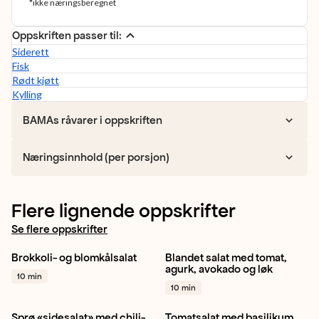
*ikke næringsberegnet
Oppskriften passer til:
Siderett
Fisk
Rødt kjøtt
Kylling
BAMAs råvarer i oppskriften
Næringsinnhold (per porsjon)
Flere lignende oppskrifter
Se flere oppskrifter
Brokkoli- og blomkålsalat
Blandet salat med tomat,
Brokkoli
Blomkål
Rødløk
Cherrytomat
Avokado
agurk, avokado og løk
10 min
+ 1
Agurk
+ 1
10 min
Sprø «sidesalat» med chili-
Tomatsalat med basilikum