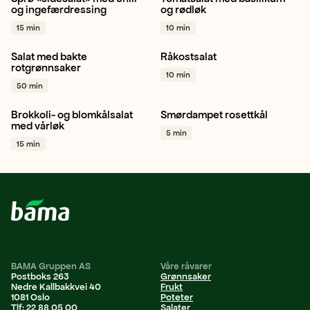
Hjertesalat
Gulrot
Eple
Tomat
Rødløk
Salat
+ 1
og ingefærdressing
og rødløk
+ 1
15 min
10 min
Salat med bakte
Råkostsalat
Persillerot
Gulrot
Gulrot
Spisskål
Sitron
rotgrønnsaker
10 min
Rødløk
+ 1
+ 1
50 min
Brokkoli- og blomkålsalat
Smørdampet rosettkål
Blomkål
Brokkoli
Vårløk
Middag
Hverdagsmat
med vårløk
5 min
+ 1
Vegetar / plantebasert
+ 1
15 min
BAMA Gruppen AS
Våre råvarer
Postboks 263
Grønnsaker
Nedre Kallbakkvei 40
Frukt
1081 Oslo
Poteter
Tlf: 22 88 05 00
Salater