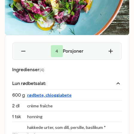
Porsjoner
4
Ingredienser
(
4
)
Lun rødbetsalat
:
600 g
rødbete, chioggiabete
2 dl
crème fraîche
1 tsk
honning
hakkede urter, som dill, persille, basilikum *