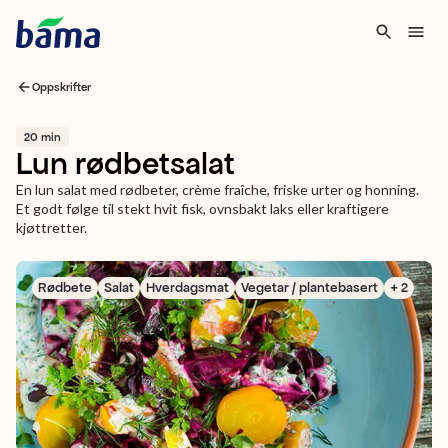
Oppskrifter
20 min
Lun rødbetsalat
En lun salat med rødbeter, crème fraîche, friske urter og honning.
Et godt følge til stekt hvit fisk, ovnsbakt laks eller kraftigere
kjøttretter.
Rødbete
Salat
Hverdagsmat
Vegetar / plantebasert
+ 2