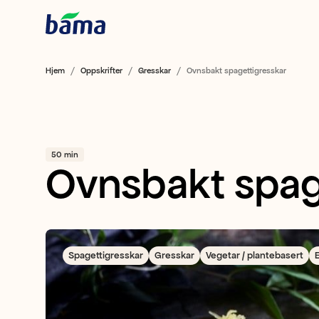
Hjem
Oppskrifter
Gresskar
Ovnsbakt spagettigresskar
50 min
Ovnsbakt spag
Spagettigresskar
Gresskar
Vegetar / plantebasert