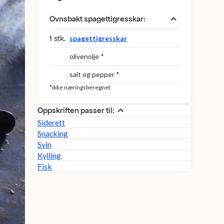
Ovnsbakt spagettigresskar
:
1 stk.
spagettigresskar
olivenolje *
salt og pepper *
*ikke næringsberegnet
Oppskriften passer til:
Siderett
Snacking
Svin
Kylling
Fisk