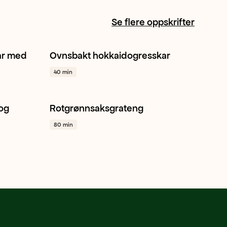
Se flere oppskrifter
ar med
Ovnsbakt hokkaidogresskar
Hokkaidogresskar
Sitron
Hvitløk
40 min
+ 1
 og
Rotgrønnsaksgrateng
+ 1
Gulrot
Sellerirot
Kålrot
+ 1
80 min