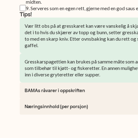
midten.
9
.
Serveres som en egen rett, gjerne med en god saus el
Tips!
Vær litt obs på at gresskaret kan være vanskelig å skj
det i to hvis du skjærer av topp og bunn, setter gresska
to med en skarp kniv. Etter ovnsbaking kan du rett og 
gaffel.
Gresskarspagettien kan brukes på samme måte som an
som tilbehør til kjøtt- og fiskeretter. En annen muligh
inn i diverse gryteretter eller supper.
BAMAs råvarer i oppskriften
Næringsinnhold (per porsjon)