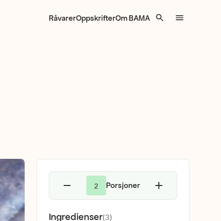
Råvarer
Oppskrifter
Om BAMA
Porsjoner
2
Ingredienser
(
3
)