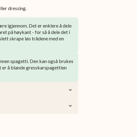
ler dressing.
ære igjennom. Det er enklere å dele
ret på høykant - for så å dele det i
slett skrape løs trådene med en
nen spagetti. Den kan også brukes
et er å blande gresskarspagettien