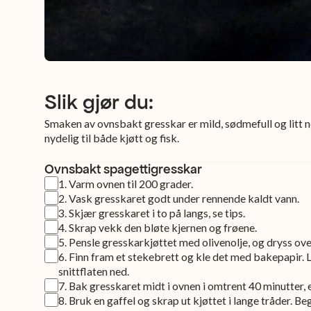
Slik gjør du:
Smaken av ovnsbakt gresskar er mild, sødmefull og litt n
nydelig til både kjøtt og fisk.
Ovnsbakt spagettigresskar
1
.
Varm ovnen til 200 grader.
2
.
Vask gresskaret godt under rennende kaldt vann.
3
.
Skjær gresskaret i to på langs, se tips.
4
.
Skrap vekk den bløte kjernen og frøene.
5
.
Pensle gresskarkjøttet med olivenolje, og dryss ove
6
.
Finn fram et stekebrett og kle det med bakepapir.
snittflaten ned.
7
.
Bak gresskaret midt i ovnen i omtrent 40 minutter, el
8
.
Bruk en gaffel og skrap ut kjøttet i lange tråder. B