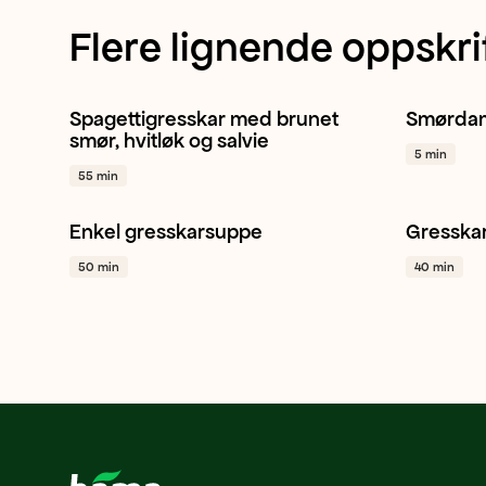
Flere lignende oppskri
Spagettigresskar med brunet
Smørdam
Spagettigresskar
Hvitløk
Salvie
Middag
smør, hvitløk og salvie
5 min
+ 1
Vegetar 
55 min
Enkel gresskarsuppe
Gresska
Gresskar
Hvitløk
Gul løk
+ 1
Gresska
50 min
40 min