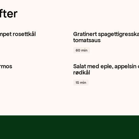
fter
pet rosettkål
Gratinert spagettigressk
Hverdagsmat
Spagettigresskar
Basilikum
tomatsaus
/ plantebasert
+ 1
Grateng
+ 1
60 min
rmos
Salat med eple, appelsin
r
Hverdagsmat
Norsk
+ 1
Rødkål
Feldsalat
Ruccula
rødkål
15 min