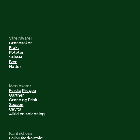
Våre råvarer
Grønnsaker
Frukt
Poteter
Salater
Bær
Nøtter
Merkevarer
Ferdig Preppa
Gartner
Grønn og Frisk
Season
Cevita
Alltid en anledning
Kontakt oss
Forbrukerkontakt