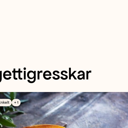
ettigresskar
Enkelt
+ 1