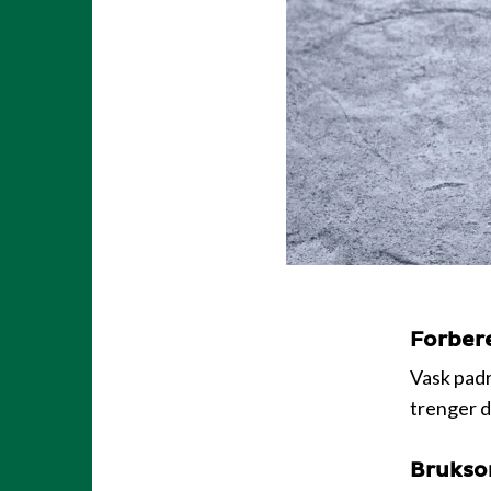
Forber
Vask padr
trenger du
Brukso