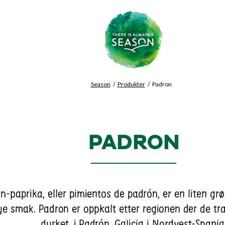
Season
Produkter
Padron
PADRON
n-paprika, eller pimientos de padrón, er en liten g
e smak. Padron er oppkalt etter regionen der de tra
dyrket, i Padrón, Galicia i Nordvest-Spania