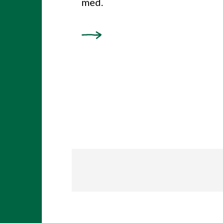
med.
Les mer