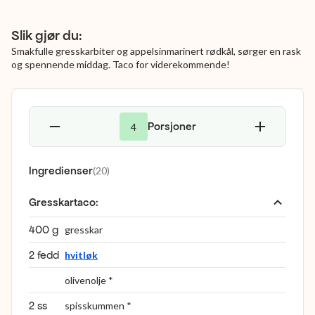
Slik gjør du:
Smakfulle gresskarbiter og appelsinmarinert rødkål, sørger en rask
og spennende middag. Taco for viderekommende!
Porsjoner
4
Ingredienser
(
20
)
Gresskartaco
:
400 g
gresskar
2 fedd
hvitløk
olivenolje *
2 ss
spisskummen *