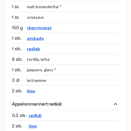
1 ss
malt korianderfrø *
1 ss
soyasaus
150 g
cherrytomat
1 stk.
avokado
1 stk.
rødløk
8 stk.
tortilla, lefse
1 stk.
jalapeno, glass *
3 dl
lettrømme
2 stk.
lime
Appelsinmarinert rødkål
:
0.3 stk.
rødkål
2 stk.
lime