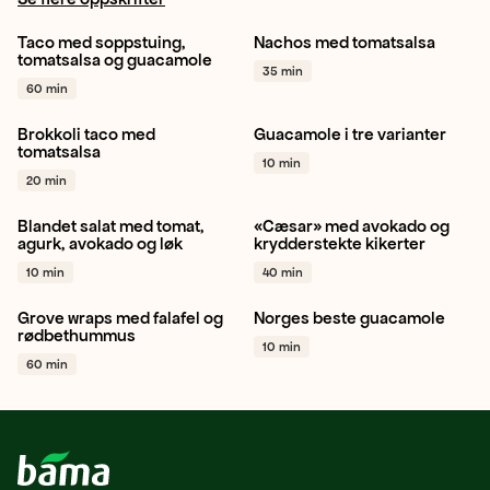
Taco med soppstuing,
Nachos med tomatsalsa
Østerssopp
Gul løk
Cherrytomat
Rødløk
tomatsalsa og guacamole
35 min
Hvitløk
+ 1
Reddik
+ 1
60 min
Brokkoli taco med
Guacamole i tre varianter
Brokkoli
Hvitløk
Avokado
Lime
Hvitløk
tomatsalsa
10 min
Avokado
+ 1
+ 1
20 min
Blandet salat med tomat,
«Cæsar» med avokado og
Cherrytomat
Avokado
Hjertesalat
Avokado
agurk, avokado og løk
krydderstekte kikerter
Agurk
+ 1
Hvitløk
+ 1
10 min
40 min
Grove wraps med falafel og
Norges beste guacamole
Rødløk
Hvitløk
Chili
+ 1
Avokado
Hvitløk
Lime
rødbethummus
10 min
+ 1
60 min