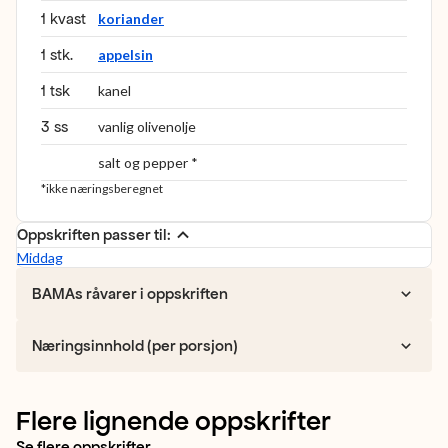
1 kvast
koriander
1 stk.
appelsin
1 tsk
kanel
3 ss
vanlig olivenolje
salt og pepper *
*ikke næringsberegnet
Oppskriften passer til:
Middag
BAMAs råvarer i oppskriften
Næringsinnhold (per porsjon)
Flere lignende oppskrifter
Se flere oppskrifter