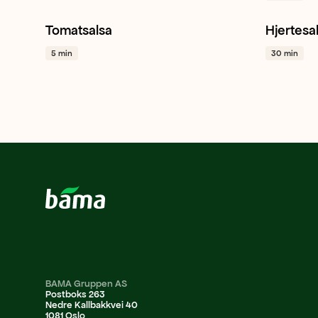
Tomatsalsa
Hjertesa
Cherrytomat
Rødløk
Hvitløk
+ 1
Hjertesa
5 min
30 min
BAMA Gruppen AS
Postboks 263
Nedre Kallbakkvei 40
1081 Oslo