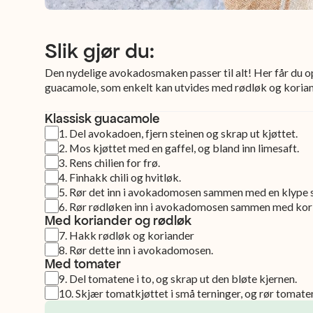
Slik gjør du:
Den nydelige avokadosmaken passer til alt! Her får du o
guacamole, som enkelt kan utvides med rødløk og koria
Klassisk guacamole
1
.
Del avokadoen, fjern steinen og skrap ut kjøttet.
2
.
Mos kjøttet med en gaffel, og bland inn limesaft.
3
.
Rens chilien for frø.
4
.
Finhakk chili og hvitløk.
5
.
Rør det inn i avokadomosen sammen med en klype s
6
.
Rør rødløken inn i avokadomosen sammen med kori
Med koriander og rødløk
7
.
Hakk rødløk og koriander
8
.
Rør dette inn i avokadomosen.
Med tomater
9
.
Del tomatene i to, og skrap ut den bløte kjernen.​​​​‌ ‍ ​‍​‍‌‍ ‌ ​‍‌‍‍‌‌‍‌ ‌‍‍‌‌‍ ‍​‍​‍​ ‍‍​‍​‍‌ ​ ‌‍​‌‌‍ ‍‌‍‍‌‌ ‌​‌ ‍‌​‍ ‍‌‍‍‌‌‍ ​‍​‍​‍ ​​‍​‍‌‍‍​‌ ​‍‌‍‌‌‌‍‌‍​‍​‍​ ‍‍​‍​‍‌‍‍​‌ ‌​‌ ‌​‌ ​​‌ ​ ​ ‍‍​‍ ​‍ ‌‍​‍‌‍​‌‌‍ ‌‌‍​‌​‍ ‍‌ ​ ‌‍​‌‌‍ ‍‌‍‍‌‌ ‌​‌ ‍‌​‍ ‍‌ ​ ‌ ‌​‌ ‌‌‌‍‌​‌‍‍‌‌‍ ​‍ ‌‍‍‌‌‍ ‍‌ ‌​‌‍‌‌‌‍ ‍‌ ‌​​‍ ‌‍‌‌‌‍‌​‌‍‍‌‌ ‌​​‍ ‌‍ ‌‌‍ ‌‍‌​‌‍‌‌​ ‌‌ ​​‌ ​‍‌‍‌‌‌ ​ ‌‍‌‌‌‍ ‍‌ ‌​‌‍​‌‌ ‌​‌‍‍‌‌‍ ‌‍ ‍​ ‍ ‌‍‍‌‌‍‌​​ ‌‌ ​‍‌‍‌‌‌‍​ ‌‍‍‌‌ ​​‌‍‌‌​‍ ‌​ ​‍​ ‌ ​ ‌​​ ‍ ‌ ‌​‌ ‍‌‌ ​​‌‍‌‌​ ‌‌ ​‍‌‍‌‌‌‍​ ‌‍‍‌‌ ​​‌‍‌‌​ ‍ ‌ ​​‌‍​‌‌ ‌​‌‍‍​​ ‌‌ ​ ‌‍‌‌‌‍​ ‌ ‌​‌‍‍‌‌‍ ‌‍ ‍‌ ​ ​‍‌‌​ ‌‌‌​​‍‌‌ ‌‍‍ ‌‍‌‌‌ ‍‌​‍‌‌​ ​ ‌​‌​​‍‌‌​ ​ ‌​‌​​‍‌‌​ ​‍​ ​‍‌‍‌‌‌‍​‌‌‍‌‌‌‍​‍​ ‌​​ ​‍‌‍‌​​ ‌‌​‍ ‌‌‍​‍​ ‌‌​ ​‌‌‍‌​​‍ ‌​ ‌​​ ​ ​ ‌ ‌‍‌‌​‍ ‌​ ‍​‌‍‌‍​ ‌ ​ ‌‌​‍ ‌‌‍‌​​ ‌ ​ ​‍‌‍‌‌​ ​ ​ ​​​ ‍‌‌‍​ ​ ‌‍​ ​‌‌‍‌‍​ ​‍​‍‌‌​ ​‍​ ​‍​‍‌‌​ ‌‌‌​‌​​‍ ‍‌‍‍‌‌ ‌​‌‍‌‌‌‍ ‌‌ ​ ​‍‌‌​ ‌‌‌​​‍‌‌ ‌‍‍ ‌‍‌‌‌ ‍‌​‍‌‌​ ​ ‌​‌​​‍‌‌​ ​ ‌​‌​​‍‌‌​ ​‍​ ​‍​ ​‌​ ​​​ ​​‌‍​ ​ ‌‌‌‍​‍‌‍​‍‌‍​‌​‍ ‌​ ​‌‌‍‌​‌‍‌‍‌‍​‍​‍ ‌​ ‌​‌‍​‍​ ‌​‌‍‌‍​‍ ‌‌‍​‍​ ‍‌​ ​ ‌‍​‌​‍ ‌​ ‌‍‌‍​‌‌‍​ ​ ​‌‌‍​ ​ ‌‌‌‍‌‍‌‍‌​​ ​ ‌‍‌‌‌‍‌‍​ ‌‌​‍‌‌​ ​‍​ ​‍​‍‌‌​ ‌‌‌​‌​​‍ ‍‌‍‍‌‌‍ ‍‌ ​ ‌ ‌​‌ ​‍‌ ‌‌‌‍​ ‌ ‌​‌‍‍‌‌‍ ‌‍ ‍​ ‌‍​‍‌‍​‌‌ ​ ‌‍‌‌‌‌‌‌‌ ​‍‌‍ ​​ ‌‌‍‍​‌ ‌​‌ ‌​‌ ​​‌ ​ ​‍‌‌​ ​ ‌​​‌​‍‌‌​ ​‍‌​‌‍​‍‌‌​ ​‍‌​‌‍‌‍​‍‌‍​‌‌‍ ‌‌‍​‌​‍ ‍‌ ​ ‌‍​‌‌‍ ‍‌‍‍‌‌ ‌​‌ ‍‌​‍ ‍‌ ​ ‌ ‌​‌ ‌‌‌‍‌​‌‍‍‌‌‍ ​‍‌‍‌‍‍‌‌‍‌​​ ‌‌ ​‍‌‍‌‌‌‍​ ‌‍‍‌‌ ​​‌‍‌‌​‍ ‌​ ​‍​ ‌ ​ ‌​​‍‌‍‌ ‌​‌ ‍‌‌ ​​‌‍‌‌​ ‌‌ ​‍‌‍‌‌‌‍​ ‌‍‍‌‌ ​​‌‍‌‌​‍‌‍‌ ​​‌‍​‌‌ ‌​‌‍‍​​ ‌‌ ​ ‌‍‌‌‌‍​ ‌ ‌​‌‍‍‌‌‍ ‌‍ ‍‌ ​ ​‍‌‌​ ‌‌‌​​‍‌‌ ‌‍‍ ‌‍‌‌‌ ‍‌​‍‌‌​ ​ ‌​‌​​‍‌‌​ ​ ‌​‌​​‍‌‌​ ​‍​ ​‍‌‍‌‌‌‍​‌‌‍‌‌‌‍​‍​ ‌​​ ​‍‌‍‌​​ ‌‌​‍ ‌‌‍​‍​ ‌‌​ ​‌‌‍‌​​‍ ‌​ ‌​​ ​ ​ ‌ ‌‍‌‌​‍ ‌​ ‍​‌‍‌‍​ ‌ ​ ‌‌​‍ ‌‌‍‌​​ ‌ ​ ​‍‌‍‌‌​ ​ ​ ​​​ ‍‌‌‍​ ​ ‌‍​ ​‌‌‍‌‍​ ​‍​‍‌‌​ ​‍​ ​‍​‍‌‌​ ‌‌‌​‌​​‍ ‍‌‍‍‌‌ ‌​‌‍‌‌‌‍ ‌‌ ​ ​‍‌‌​ ‌‌‌​​‍‌‌ ‌‍‍ ‌‍‌‌‌ ‍‌​‍‌‌​ ​ ‌​‌​​‍‌‌​ ​ ‌​‌​​‍‌‌​ ​‍​ ​‍​ ​‌​ ​​​ ​​‌‍​ ​ ‌‌‌‍​‍‌‍​‍‌‍​‌​‍ ‌​ ​‌‌‍‌​‌‍‌‍‌‍​‍​‍ ‌​ ‌​‌‍​‍​ ‌​‌‍‌‍​‍ ‌‌‍​‍​ ‍‌​ ​ ‌‍​‌​‍ ‌​ ‌‍‌‍​‌‌‍​ ​ ​‌‌‍​ ​ ‌‌‌‍‌‍‌‍‌​​ ​ ‌‍‌‌‌‍‌‍​ ‌‌​‍‌‌​ ​‍​ ​‍​‍‌‌​ ‌‌‌​‌​​‍ ‍‌‍‍‌‌‍ ‍‌ ​ ‌ ‌​‌ ​‍‌ ‌‌‌‍​ ‌ ‌​‌‍‍‌‌‍ ‌‍ ‍​‍​‍‌ ‌
10
.
Skjær tomatkjøttet i små terninger, og rør tomatene forsiktig inn i guacamolen.​​​​‌ ‍ ​‍​‍‌‍ ‌ ​‍‌‍‍‌‌‍‌ ‌‍‍‌‌‍ ‍​‍​‍​ ‍‍​‍​‍‌ ​ ‌‍​‌‌‍ ‍‌‍‍‌‌ ‌​‌ ‍‌​‍ ‍‌‍‍‌‌‍ ​‍​‍​‍ ​​‍​‍‌‍‍​‌ ​‍‌‍‌‌‌‍‌‍​‍​‍​ ‍‍​‍​‍‌‍‍​‌ ‌​‌ ‌​‌ ​​‌ ​ ​ ‍‍​‍ ​‍ ‌‍​‍‌‍​‌‌‍ ‌‌‍​‌​‍ ‍‌ ​ ‌‍​‌‌‍ ‍‌‍‍‌‌ ‌​‌ ‍‌​‍ ‍‌ ​ ‌ ‌​‌ ‌‌‌‍‌​‌‍‍‌‌‍ ​‍ ‌‍‍‌‌‍ ‍‌ ‌​‌‍‌‌‌‍ ‍‌ ‌​​‍ ‌‍‌‌‌‍‌​‌‍‍‌‌ ‌​​‍ ‌‍ ‌‌‍ ‌‍‌​‌‍‌‌​ ‌‌ ​​‌ ​‍‌‍‌‌‌ ​ ‌‍‌‌‌‍ ‍‌ ‌​‌‍​‌‌ ‌​‌‍‍‌‌‍ ‌‍ ‍​ ‍ ‌‍‍‌‌‍‌​​ ‌‌ ​‍‌‍‌‌‌‍​ ‌‍‍‌‌ ​​‌‍‌‌​‍ ‌​ ​‍​ ‌ ​ ‌​​ ‍ ‌ ‌​‌ ‍‌‌ ​​‌‍‌‌​ ‌‌ ​‍‌‍‌‌‌‍​ ‌‍‍‌‌ ​​‌‍‌‌​ ‍ ‌ ​​‌‍​‌‌ ‌​‌‍‍​​ ‌‌ ​ ‌‍‌‌‌‍​ ‌ ‌​‌‍‍‌‌‍ ‌‍ ‍‌ ​ ​‍‌‌​ ‌‌‌​​‍‌‌ ‌‍‍ ‌‍‌‌‌ ‍‌​‍‌‌​ ​ ‌​‌​​‍‌‌​ ​ ‌​‌​​‍‌‌​ ​‍​ ​‍‌‍‌‌‌‍​‌‌‍‌‌‌‍​‍​ ‌​​ ​‍‌‍‌​​ ‌‌​‍ ‌‌‍​‍​ ‌‌​ ​‌‌‍‌​​‍ ‌​ ‌​​ ​ ​ ‌ ‌‍‌‌​‍ ‌​ ‍​‌‍‌‍​ ‌ ​ ‌‌​‍ ‌‌‍‌​​ ‌ ​ ​‍‌‍‌‌​ ​ ​ ​​​ ‍‌‌‍​ ​ ‌‍​ ​‌‌‍‌‍​ ​‍​‍‌‌​ ​‍​ ​‍​‍‌‌​ ‌‌‌​‌​​‍ ‍‌‍‍‌‌ ‌​‌‍‌‌‌‍ ‌‌ ​ ​‍‌‌​ ‌‌‌​​‍‌‌ ‌‍‍ ‌‍‌‌‌ ‍‌​‍‌‌​ ​ ‌​‌​​‍‌‌​ ​ ‌​‌​​‍‌‌​ ​‍​ ​‍​ ‌​​ ‌‍​ ​‌​ ‍​‌‍​‌​ ‌​​ ‌‍​ ​​​‍ ‌‌‍‌​​ ​‍​ ​​​ ‌ ​‍ ‌​ ‌​‌‍‌‍​ ​‍​ ‌​​‍ ‌‌‍​‌‌‍​‍​ ‍​​ ‍‌​‍ ‌‌‍​‌‌‍‌​‌‍​ ​ ‌‌​ ‍​​ ​‌​ ‍​​ ‍‌‌‍‌‍​ ‌‌​ ​‌‌‍​‌​‍‌‌​ ​‍​ ​‍​‍‌‌​ ‌‌‌​‌​​‍ ‍‌‍‍‌‌‍ ‍‌ ​ ‌ ‌​‌ ​‍‌ ‌‌‌‍​ ‌ ‌​‌‍‍‌‌‍ ‌‍ ‍​ ‌‍​‍‌‍​‌‌ ​ ‌‍‌‌‌‌‌‌‌ ​‍‌‍ ​​ ‌‌‍‍​‌ ‌​‌ ‌​‌ ​​‌ ​ ​‍‌‌​ ​ ‌​​‌​‍‌‌​ ​‍‌​‌‍​‍‌‌​ ​‍‌​‌‍‌‍​‍‌‍​‌‌‍ ‌‌‍​‌​‍ ‍‌ ​ ‌‍​‌‌‍ ‍‌‍‍‌‌ ‌​‌ ‍‌​‍ ‍‌ ​ ‌ 