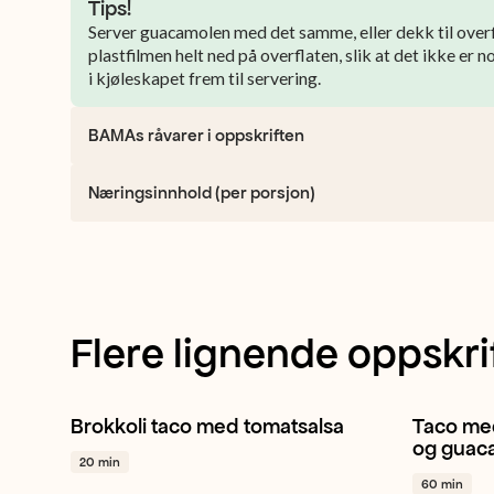
Tips!
Server guacamolen med det samme, eller dekk til over
plastfilmen helt ned på overflaten, slik at det ikke er 
i kjøleskapet frem til servering.
BAMAs råvarer i oppskriften
Næringsinnhold (per porsjon)
Flere lignende oppskri
Brokkoli taco med tomatsalsa
Taco med
Brokkoli
Hvitløk
Avokado
+ 1
Østers
og guac
20 min
60 min