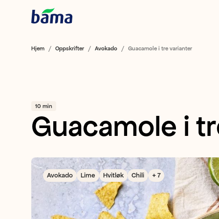
Hjem
Oppskrifter
Avokado
Guacamole i tre varianter
10 min
Guacamole i tr
Avokado
Lime
Hvitløk
Chili
+ 7