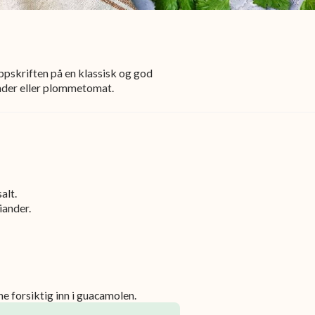
ppskriften på en klassisk og god
nder eller plommetomat.
alt.
ander.
‌​‌ ‌‌‌‍‌​‌‍‍‌‌‍ ​‍‌‍‌‍‍‌‌‍‌​​ ‌‌ ​‍‌‍‌‌‌‍​ ‌‍‍‌‌ ​​‌‍‌‌​‍ ‌​ ​‍​ ‌ ​ ‌​​‍‌‍‌ ‌​‌ ‍‌‌ ​​‌‍‌‌​ ‌‌ ​‍‌‍‌‌‌‍​ ‌‍‍‌‌ ​​‌‍‌‌​‍‌‍‌ ​​‌‍​‌‌ ‌​‌‍‍​​ ‌‌ ​ ‌‍‌‌‌‍​ ‌ ‌​‌‍‍‌‌‍ ‌‍ ‍‌ ​ ​‍‌‌​ ‌‌‌​​‍‌‌ ‌‍‍ ‌‍‌‌‌ ‍‌​‍‌‌​ ​ ‌​‌​​‍‌‌​ ​ ‌​‌​​‍‌‌​ ​‍​ ​‍‌‍‌‌‌‍​‌‌‍‌‌‌‍​‍​ ‌​​ ​‍‌‍‌​​ ‌‌​‍ ‌‌‍​‍​ ‌‌​ ​‌‌‍‌​​‍ ‌​ ‌​​ ​ ​ ‌ ‌‍‌‌​‍ ‌​ ‍​‌‍‌‍​ ‌ ​ ‌‌​‍ ‌‌‍‌​​ ‌ ​ ​‍‌‍‌‌​ ​ ​ ​​​ ‍‌‌‍​ ​ ‌‍​ ​‌‌‍‌‍​ ​‍​‍‌‌​ ​‍​ ​‍​‍‌‌​ ‌‌‌​‌​​‍ ‍‌‍‍‌‌ ‌​‌‍‌‌‌‍ ‌‌ ​ ​‍‌‌​ ‌‌‌​​‍‌‌ ‌‍‍ ‌‍‌‌‌ ‍‌​‍‌‌​ ​ ‌​‌​​‍‌‌​ ​ ‌​‌​​‍‌‌​ ​‍​ ​‍​ ‌​​ ‌‍​ ​‌​ ‍​‌‍​‌​ ‌​​ ‌‍​ ​​​‍ ‌‌‍‌​​ ​‍​ ​​​ ‌ ​‍ ‌​ ‌​‌‍‌‍​ ​‍​ ‌​​‍ ‌‌‍​‌‌‍​‍​ ‍​​ ‍‌​‍ ‌‌‍​‌‌‍‌​‌‍​ ​ ‌‌​ ‍​​ ​‌​ ‍​​ ‍‌‌‍‌‍​ ‌‌​ ​‌‌‍​‌​‍‌‌​ ​‍​ ​‍​‍‌‌​ ‌‌‌​‌​​‍ ‍‌‍‍‌‌‍ ‍‌ ​ ‌ ‌​‌ ​‍‌ ‌‌‌‍​ ‌ ‌​‌‍‍‌‌‍ ‌‍ ‍​‍​‍‌ ‌