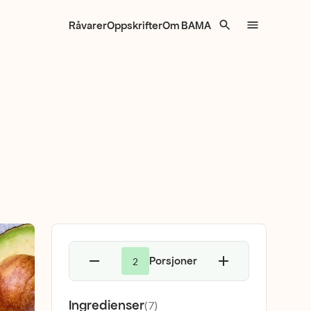
Råvarer
Oppskrifter
Om BAMA
Porsjoner
2
Ingredienser
(
7
)