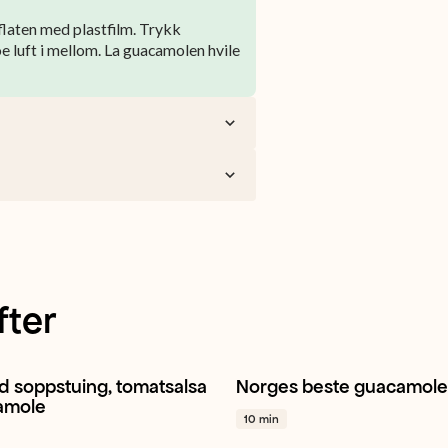
flaten med plastfilm. Trykk
noe luft i mellom. La guacamolen hvile
fter
 soppstuing, tomatsalsa
Norges beste guacamole
sopp
Gul løk
Hvitløk
+ 1
Avokado
Hvitløk
Lime
+ 1
amole
10 min