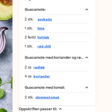
Guacamole
:
2 stk.
avokado
1 stk.
lime
2 fedd
hvitløk
1 stk.
rød chili
Guacamole med koriander og rødløk
:
2 ss
rødløk
4 ss
koriander
Guacamole med tomat
:
2 stk.
plommetomat
Oppskriften passer til: