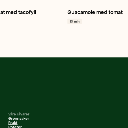
lat med tacofyll
Guacamole med tomat
lat
Mango
Avokado
+ 1
Mini plommetomat
Meksika
10 min
Taco / Tex-mex
+ 1
Våre råvarer
Grønnsaker
Frukt
Poteter