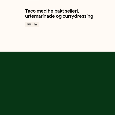
Taco med helbakt selleri,
nsk
Sellerirot
Persille
Hvitløk
+ 1
urtemarinade og currydressing
90 min