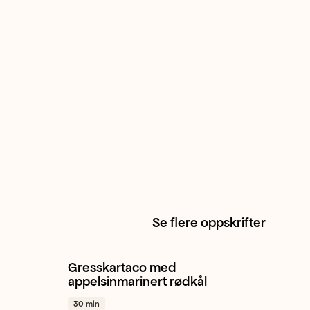
Se flere oppskrifter
Gresskartaco med
Gresskar
Hvitløk
Cherrytomat
+ 1
appelsinmarinert rødkål
30 min