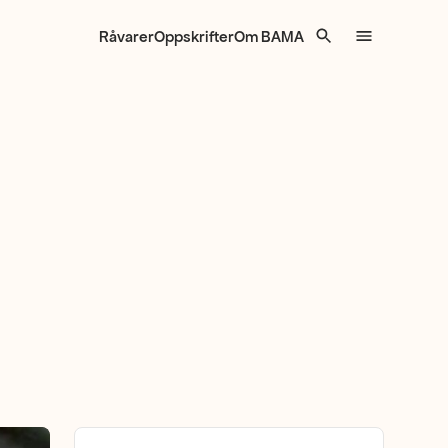
Råvarer
Oppskrifter
Om BAMA