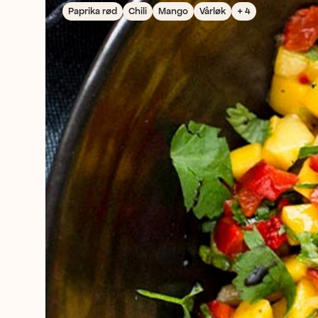
Paprika rød
Chili
Mango
Vårløk
+ 4