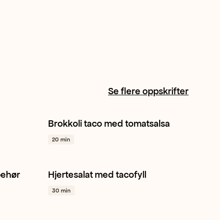
Se flere oppskrifter
Brokkoli taco med tomatsalsa
Brokkoli
Hvitløk
Avokado
+ 1
20 min
behør
Hjertesalat med tacofyll
Hjertesalat
Mango
Avokado
+ 1
30 min