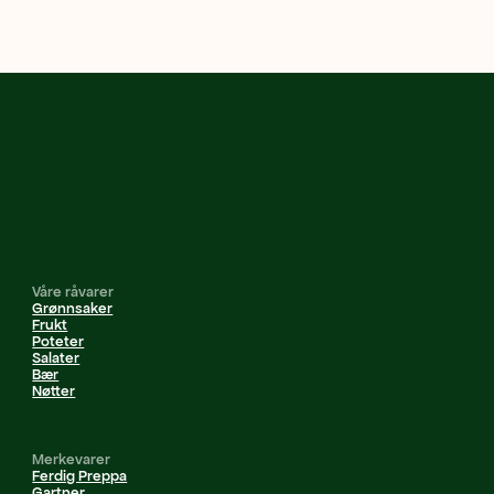
Våre råvarer
Grønnsaker
Frukt
Poteter
Salater
Bær
Nøtter
Merkevarer
Ferdig Preppa
Gartner