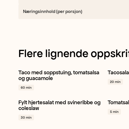
Næringsinnhold (per porsjon)
Flere lignende oppskri
Taco med soppstuing, tomatsalsa
Tacosala
Østerssopp
Gul løk
Hvitløk
+ 1
Crispisa
og guacamole
20 min
60 min
Fylt hjertesalat med svineribbe og
Tomatsa
Hjertesalat
Gulrot
Eple
+ 1
Cherry
coleslaw
5 min
30 min