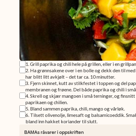
1
.
Grill paprika og chili hele på grillen, eller i en grillpa
2
.
Ha grønnsakene over i en bolle og dekk den til med p
har blitt litt avkjølt – det tar ca. 10 minutter.
3
.
Fjern skinnet, kutt av stilkfestet i toppen og del papr
membranen og frøene. Del både paprika og chili i små 
4
.
Skrell og skjær mangoen i små terninger, og finsni
paprikaen og chilien.
5
.
Bland sammen paprika, chili, mango og vårløk.
6
.
Tilsett olivenolje, limesaft og balsamicoeddik. Smak
bland inn hakket koriander til slutt.
BAMAs råvarer i oppskriften