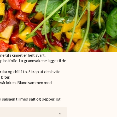
nne til skinnet er helt svart.
lastfolie. La grønnsakene ligge til de
ika og chili i to. Skrap ut den hvite
biter.
tt vårløken. Bland sammen med
 salsaen til med salt og pepper, og