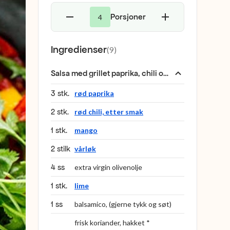
Porsjoner
4
Ingredienser
(
9
)
Salsa med grillet paprika, chili og mango
:
3 stk.
rød paprika
2 stk.
rød chili, etter smak
1 stk.
mango
2 stilk
vårløk
4 ss
extra virgin olivenolje
1 stk.
lime
1 ss
balsamico, (gjerne tykk og søt)
frisk koriander, hakket *