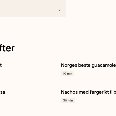
fter
t
Norges beste guacamole
lat
Agurk
Mais
+ 1
Avokado
Hvitløk
Lime
+ 1
10 min
lsa
Nachos med fargerikt til
tomat
Rødløk
Hvitløk
+ 1
Tomat
Chili
Rødløk
+ 1
30 min