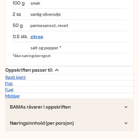
100 g
smør
2 ss
vanlig olivenolje
50 g
parmesanost, revet
0.5 stk.
sitron
salt og pepper *
*ikke næringsberegnet
Oppskriften passer til:
Rødt kjøtt
Fisk
Fugl
Middag
BAMAs råvarer i oppskriften
Næringsinnhold (per porsjon)