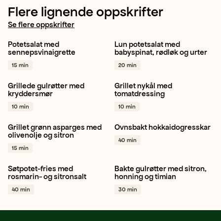
Flere lignende oppskrifter
Se flere oppskrifter
Potetsalat med
Lun potetsalat med
Potet
Sitron
Reddik
Potet
Spinat
Gressløk
sennepsvinaigrette
babyspinat, rødløk og urter
+ 1
+ 1
15 min
20 min
Grillede gulrøtter med
Grillet nykål med
Gulrot
Gressløk
Hvitløk
Hodekål
Sitron
kryddersmør
tomatdressing
+ 1
Plommetomat
+ 1
10 min
10 min
Grillet grønn asparges med
Ovnsbakt hokkaidogresskar
Asparges
Sitron
Hokkaidogresskar
Sitron
olivenolje og sitron
40 min
Middag
+ 1
Hvitløk
+ 1
15 min
Søtpotet-fries med
Bakte gulrøtter med sitron,
Søtpotet
Hvitløk
Sitron
Gulrot
Sitron
Timian
rosmarin- og sitronsalt
honning og timian
+ 1
+ 1
40 min
30 min