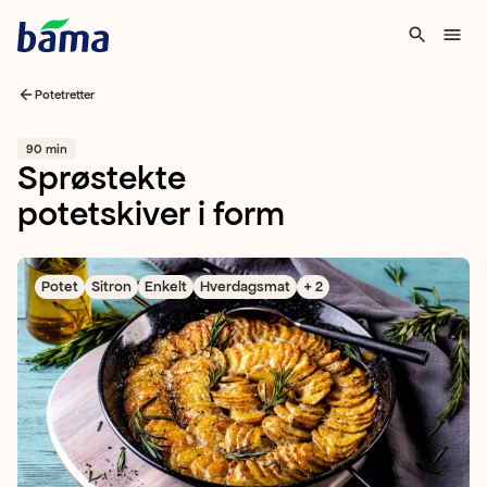
Potetretter
90 min
Sprøstekte
potetskiver i form
Potet
Sitron
Enkelt
Hverdagsmat
+ 2