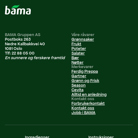
BAMA Gruppen AS
Våre råvarer
Postboks 263
Grønnsaker
Nedre Kallbakkvei 40
Frukt
1081 Oslo
Poteter
Tlf: 22 88 05 00
Salater
En sunnere og ferskere framtid
Bær
Nøtter
Merkevarer
Ferdig Preppa
Gartner
Grønn og Frisk
Season
Cevita
Alltid en anledning
Kontakt oss
Forbrukerkontakt
Kontakt oss
Jobb i BAMA
Personvernerklæring
Ingredienser
Instruksjoner