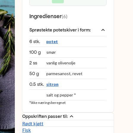
Ingredienser
(
6
)
Sprøstekte potetskiver i form
:
6 stk.
potet
100 g
smør
2 ss
vanlig olivenolje
50 g
parmesanost, revet
0.5 stk.
sitron
salt og pepper *
*ikke næringsberegnet
Oppskriften passer til:
Rødt kjøtt
Fisk