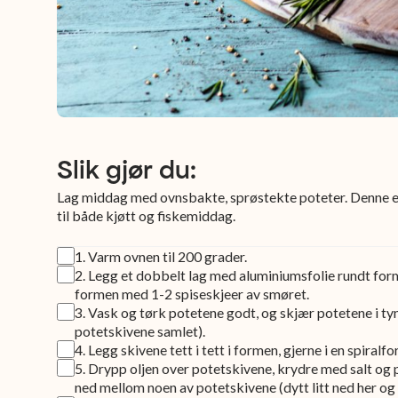
Slik gjør du:
Lag middag med ovnsbakte, sprøstekte poteter. Denne er
til både kjøtt og fiskemiddag.
1
.
Varm ovnen til 200 grader.
2
.
Legg et dobbelt lag med aluminiumsfolie rundt formen
formen med 1-2 spiseskjeer av smøret.
3
.
Vask og tørk potetene godt, og skjær potetene i tyn
potetskivene samlet).
4
.
Legg skivene tett i tett i formen, gjerne i en spiralf
5
.
Drypp oljen over potetskivene, krydre med salt og 
ned mellom noen av potetskivene (dytt litt ned her og 