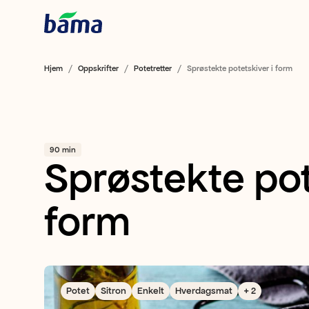
Hjem
Oppskrifter
Potetretter
Sprøstekte potetskiver i form
90 min
Sprøstekte pot
form
Potet
Sitron
Enkelt
Hverdagsmat
+ 2