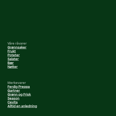
Våre råvarer
Grønnsaker
Frukt
Poteter
Salater
Bær
Nøtter
Merkevarer
Ferdig Preppa
Gartner
Grønn og Frisk
Season
Cevita
Alltid en anledning