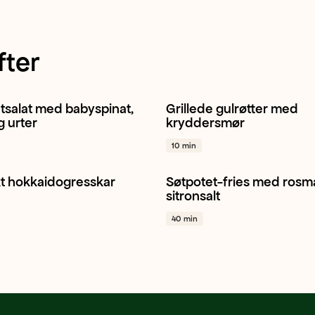
fter
tsalat med babyspinat,
Grillede gulrøtter med
Spinat
Gressløk
+ 1
Gulrot
Gressløk
Hvitløk
g urter
kryddersmør
10 min
t hokkaidogresskar
Søtpotet-fries med rosm
ogresskar
Sitron
Hvitløk
Søtpotet
Hvitløk
Sitron
+
sitronsalt
40 min