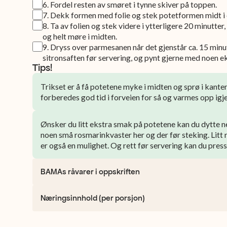
6
.
Fordel resten av smøret i tynne skiver på toppen.
7
.
Dekk formen med folie og stek potetformen midt i o
8
.
Ta av folien og stek videre i ytterligere 20 minutter,
og helt møre i midten.
9
.
Dryss over parmesanen når det gjenstår ca. 15 minut
sitronsaften før servering, og pynt gjerne med noen e
Tips!
Trikset er å få potetene myke i midten og sprø i kantene
forberedes god tid i forveien for så og varmes opp igje
Ønsker du litt ekstra smak på potetene kan du dytte n
noen små rosmarinkvaster her og der før steking. Litt 
er også en mulighet. Og rett før servering kan du press
BAMAs råvarer i oppskriften
Næringsinnhold (per porsjon)