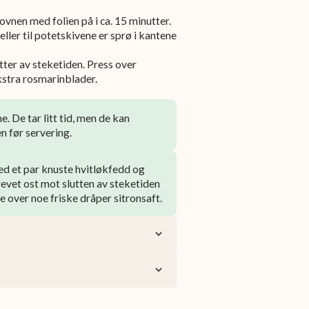
vnen med folien på i ca. 15 minutter.
 eller til potetskivene er sprø i kantene
ter av steketiden. Press over
kstra rosmarinblader.
. De tar litt tid, men de kan
n før servering.
ed et par knuste hvitløkfedd og
revet ost mot slutten av steketiden
e over noe friske dråper sitronsaft.