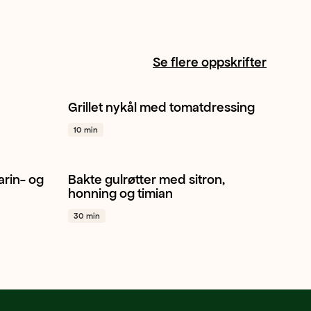
Se flere oppskrifter
Grillet nykål med tomatdressing
+ 1
Hodekål
Sitron
Plommetomat
+ 1
10 min
arin- og
Bakte gulrøtter med sitron,
 1
Gulrot
Sitron
Timian
+ 1
honning og timian
30 min