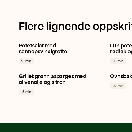
Flere lignende oppskri
Potetsalat med
Lun pote
Potet
Sitron
Reddik
+ 1
Potet
sennepsvinaigrette
rødløk o
15 min
20 min
Grillet grønn asparges med
Ovnsbak
Asparges
Sitron
Middag
+ 1
Hokkaid
olivenolje og sitron
40 min
+ 1
15 min