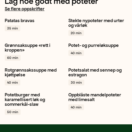
Lag noe godt med poteter
Se flere oppskrifter
Patatas bravas
Stekte nypoteter med urter
Potet
Cherrytomat
Potet
Vårløk
Sjalottløk
og vårløk
35 min
Gressløk
+ 1
+ 1
20 min
Grønnsaksuppe «rett i
Potet- og purreløksuppe
Gulrot
Kålrot
Potet
+ 1
Potet
Purre
Hvitløk
+ 1
kroppen»
40 min
60 min
Rotgrønnsakssuppe med
Potetsalat med sennep og
Gulrot
Kålrot
Potet
+ 1
Potet
Kjørvel
Estragon
kjøttpølse
estragon
+ 1
40 min
30 min
Potetburger med
Oppblåste mandelpoteter
Potet
Hvitløk
Vårløk
+ 1
Potet
Mandelpotet
karamellisert løk og
med limesalt
sommerkål-slaw
Lime
+ 1
40 min
50 min