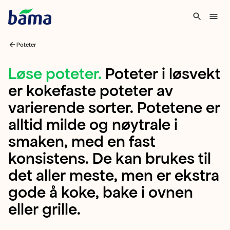
Poteter
Løse
Løse poteter
.
Poteter i løsvekt
er kokefaste poteter av
poteter
varierende sorter. Potetene er
Poteter
alltid milde og nøytrale i
i
smaken, med en fast
løsvekt
konsistens. De kan brukes til
er
det aller meste, men er ekstra
kokefaste
gode å koke, bake i ovnen
poteter
eller grille.
av
varierende