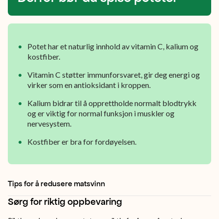
De
kan
brukes
Potet har et naturlig innhold av vitamin C, kalium og
til
kostfiber.
det
Vitamin C støtter immunforsvaret, gir deg energi og
aller
virker som en antioksidant i kroppen.
meste,
Kalium bidrar til å opprettholde normalt blodtrykk
men
og er viktig for normal funksjon i muskler og
nervesystem.
er
Kostfiber er bra for fordøyelsen.
ekstra
gode
å
Tips for å redusere matsvinn
koke,
Sørg for riktig oppbevaring
bake