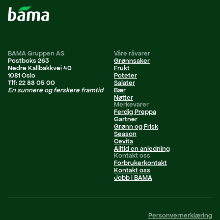
BAMA Gruppen AS
Våre råvarer
Postboks 263
Grønnsaker
Nedre Kallbakkvei 40
Frukt
1081 Oslo
Poteter
Tlf: 22 88 05 00
Salater
En sunnere og ferskere framtid
Bær
Nøtter
Merkevarer
Ferdig Preppa
Gartner
Grønn og Frisk
Season
Cevita
Alltid en anledning
Kontakt oss
Forbrukerkontakt
Kontakt oss
Jobb i BAMA
Personvernerklæring