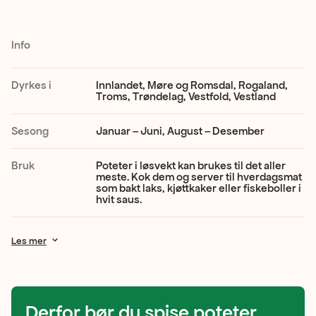
sorter.
Potetene
Info
er
alltid
Dyrkes i
Innlandet, Møre og Romsdal, Rogaland,
Troms, Trøndelag, Vestfold, Vestland
milde
og
Sesong
Januar – Juni, August – Desember
nøytrale
Bruk
Poteter i løsvekt kan brukes til det aller
i
meste. Kok dem og server til hverdagsmat
som bakt laks, kjøttkaker eller fiskeboller i
smaken,
hvit saus.
med
Les mer
en
fast
konsistens.
Derfor bør du spise poteter