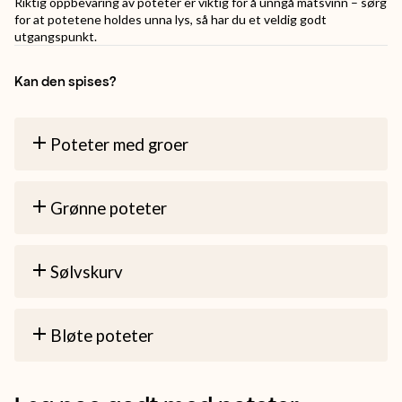
Riktig oppbevaring av poteter er viktig for å unngå matsvinn – sørg
i
for at potetene holdes unna lys, så har du et veldig godt
utgangspunkt.
ovnen
eller
Kan den spises?
grille.
Poteter med groer
Grønne poteter
Sølvskurv
Bløte poteter