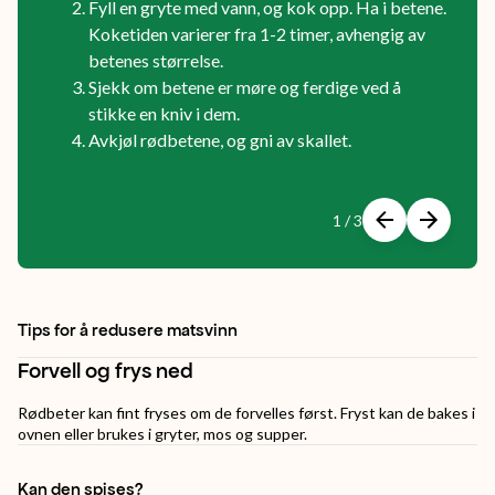
Fyll en gryte med vann, og kok opp. Ha i betene.
Koketiden varierer fra 1-2 timer, avhengig av
betenes størrelse.
Sjekk om betene er møre og ferdige ved å
stikke en kniv i dem.
Avkjøl rødbetene, og gni av skallet.
Forrige
Neste
1 / 3
Viser
slide
1
av
Tips for å redusere matsvinn
3
Forvell og frys ned
Rødbeter kan fint fryses om de forvelles først. Fryst kan de bakes i
ovnen eller brukes i gryter, mos og supper.
Kan den spises?