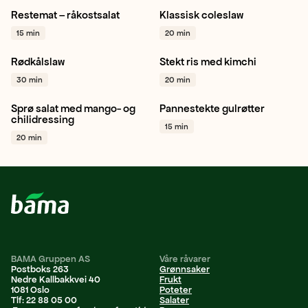
Restemat – råkostsalat
Klassisk coleslaw
Gulrot
Kålrot
Brokkoli
Gulrot
Hodekål
Salat
15 min
20 min
+ 1
+ 1
Rødkålslaw
Stekt ris med kimchi
Rødkål
Gulrot
Sjampinjong
Gulrot
30 min
20 min
Granateple
+ 1
Mais
+ 1
Sprø salat med mango- og
Pannestekte gulrøtter
Hjertesalat
Gulrot
Gulrot
Persille
chilidressing
15 min
Agurk
+ 1
Vegetar / plantebasert
+ 1
20 min
BAMA Gruppen AS
Våre råvarer
Postboks 263
Grønnsaker
Nedre Kallbakkvei 40
Frukt
1081 Oslo
Poteter
Tlf: 22 88 05 00
Salater