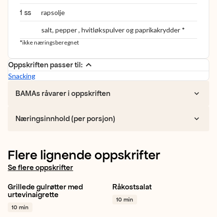
1 ss
rapsolje
salt, pepper , hvitløkspulver og paprikakrydder *
*ikke næringsberegnet
Oppskriften passer til:
Snacking
BAMAs råvarer i oppskriften
Næringsinnhold (per porsjon)
Flere lignende oppskrifter
Se flere oppskrifter
Grillede gulrøtter med
Råkostsalat
Gulrot
Appelsin
Grilling
Gulrot
Spisskål
Sitron
urtevinaigrette
10 min
+ 1
+ 1
10 min