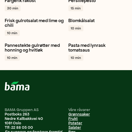
Fargerik råkost
Persillepesto
Gulrot
Kålrot
Persille
Persille
Basilikum
30 min
15 min
+ 1
Hvitløk
+ 1
Frisk gulrotsalat med lime og
Blomkålsalat
Gulrot
Chili
Lime
+ 1
Blomkål
Rødløk
Persille
chili
10 min
+ 1
10 min
Pannestekte gulrøtter med
Pasta med lynrask
Gulrot
Hvitløk
Persille
Tomat
Hvitløk
Persille
honning og hvitløk
tomatsaus
+ 1
+ 1
10 min
10 min
BAMA Gruppen AS
Våre råvarer
Postboks 263
Grønnsaker
Nedre Kallbakkvei 40
Frukt
1081 Oslo
Poteter
Tlf: 22 88 05 00
Salater
En sunnere og ferskere framtid
Bær