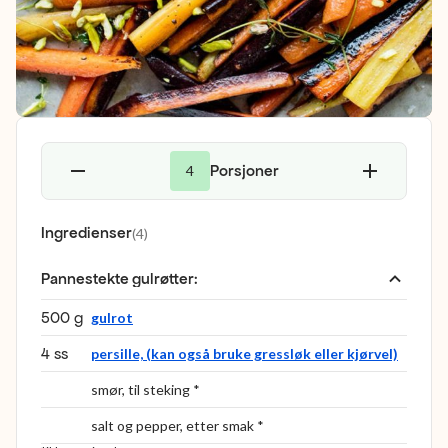
Porsjoner
4
Ingredienser
(
4
)
Pannestekte gulrøtter
:
500 g
gulrot
4 ss
persille, (kan også bruke gressløk eller kjørvel)
smør, til steking *
salt og pepper, etter smak *