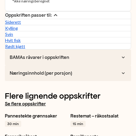
*ikke næringsberegnet
Oppskriften passer til:
Siderett
Kylling
Svin
Hvit fisk
Rødt kjøtt
BAMAs råvarer i oppskriften
Næringsinnhold (per porsjon)
Flere lignende oppskrifter
Se flere oppskrifter
Pannestekte grønnsaker
Restemat – råkostsalat
Gulrot
Persillerot
Gulrot
Kålrot
Brokkoli
30 min
15 min
Reddik
+ 1
+ 1