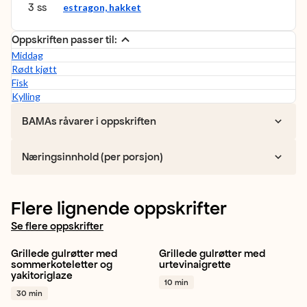
3 ss
estragon, hakket
Oppskriften passer til:
Middag
Rødt kjøtt
Fisk
Kylling
BAMAs råvarer i oppskriften
Næringsinnhold (per porsjon)
Flere lignende oppskrifter
Se flere oppskrifter
Grillede gulrøtter med
Grillede gulrøtter med
Norsk
Gulrot
Grilling
Gulrot
Appelsin
Grilling
sommerkoteletter og
urtevinaigrette
yakitoriglaze
+ 1
+ 1
10 min
30 min