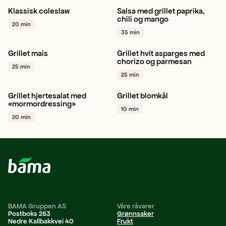
Klassisk coleslaw
Salsa med grillet paprika,
Gulrot
Hodekål
Salat
Paprika rød
Chili
Mango
chili og mango
20 min
+ 1
+ 1
35 min
Grillet mais
Grillet hvit asparges med
Mais
Avokado
Lime
+ 1
Hvit asparges
Grilling
chorizo og parmesan
25 min
Vår
+ 1
25 min
Grillet hjertesalat med
Grillet blomkål
Hjertesalat
Sitron
Blomkål
«mormordressing»
10 min
Grilling
+ 1
Vegetar / plantebasert
20 min
Grilling
+ 1
BAMA Gruppen AS
Våre råvarer
Postboks 263
Grønnsaker
Nedre Kallbakkvei 40
Frukt