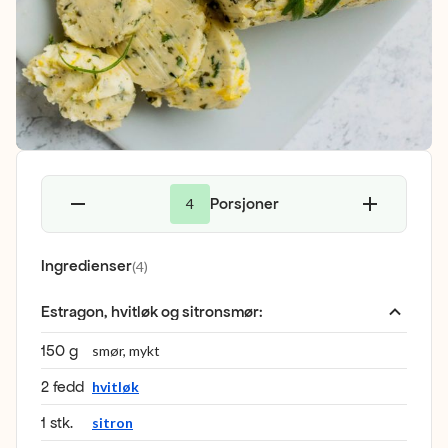
Porsjoner
4
Ingredienser
(
4
)
Estragon, hvitløk og sitronsmør
:
150 g
smør, mykt
2 fedd
hvitløk
1 stk.
sitron