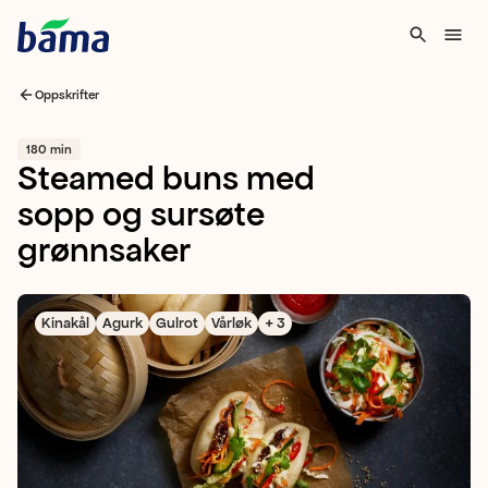
Oppskrifter
180 min
Steamed buns med
sopp og sursøte
grønnsaker
Kinakål
Agurk
Gulrot
Vårløk
+ 3