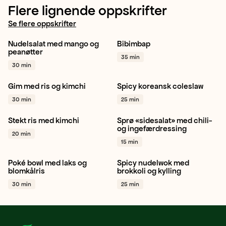
Flere lignende oppskrifter
Se flere oppskrifter
Nudelsalat med mango og
Bibimbap
Gulrot
Paprika rød
Vårløk
Sukkererter
peanøtter
35 min
Vårløk
+ 1
Gulrot
+ 1
30 min
Gim med ris og kimchi
Spicy koreansk coleslaw
Ingefær
Kinakål
Chili
Hodekål
Gulrot
Vårløk
30 min
25 min
+ 1
+ 1
Stekt ris med kimchi
Sprø «sidesalat» med chili-
Sjampinjong
Gulrot
Hjertesalat
Gulrot
Eple
og ingefærdressing
20 min
Mais
+ 1
+ 1
15 min
Poké bowl med laks og
Spicy nudelwok med
Blomkål
Mango
Gulrot
Asiatisk
Wok
Brokkoli
blomkålris
brokkoli og kylling
+ 1
+ 1
30 min
25 min