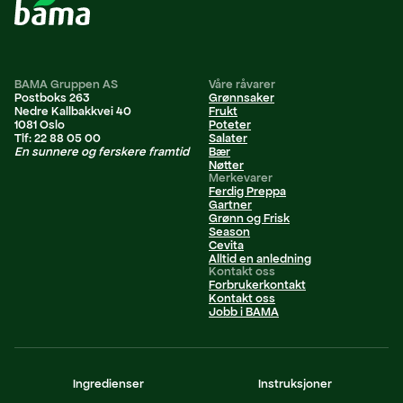
BAMA Gruppen AS
Våre råvarer
Postboks 263
Grønnsaker
Nedre Kallbakkvei 40
Frukt
1081 Oslo
Poteter
Tlf: 22 88 05 00
Salater
En sunnere og ferskere framtid
Bær
Nøtter
Merkevarer
Ferdig Preppa
Gartner
Grønn og Frisk
Season
Cevita
Alltid en anledning
Kontakt oss
Forbrukerkontakt
Kontakt oss
Jobb i BAMA
Personvernerklæring
Ingredienser
Instruksjoner