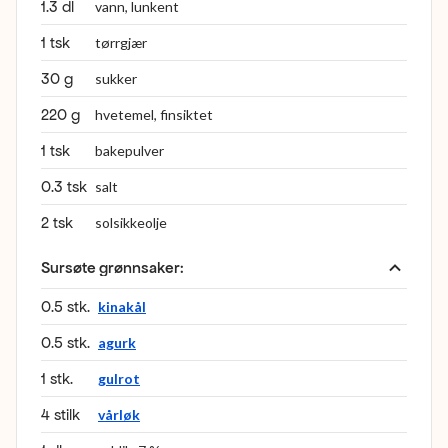
1.3 dl
vann, lunkent
1 tsk
tørrgjær
30 g
sukker
220 g
hvetemel, finsiktet
1 tsk
bakepulver
0.3 tsk
salt
2 tsk
solsikkeolje
Sursøte grønnsaker
:
0.5 stk.
kinakål
0.5 stk.
agurk
1 stk.
gulrot
4 stilk
vårløk