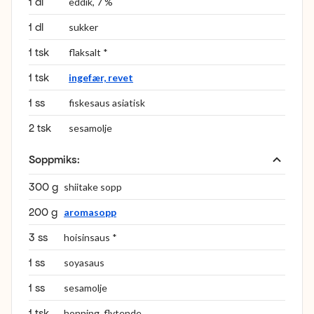
1 dl
eddik, 7 %
1 dl
sukker
1 tsk
flaksalt *
1 tsk
ingefær, revet
1 ss
fiskesaus asiatisk
2 tsk
sesamolje
Soppmiks
:
300 g
shiitake sopp
200 g
aromasopp
3 ss
hoisinsaus *
1 ss
soyasaus
1 ss
sesamolje
1 tsk
honning, flytende