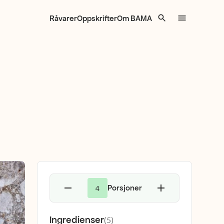
Råvarer
Oppskrifter
Om BAMA
Porsjoner
4
Ingredienser
(
5
)