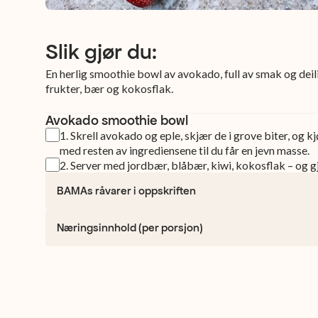
Slik gjør du:
En herlig smoothie bowl av avokado, full av smak og deil
frukter, bær og kokosflak.
Avokado smoothie bowl
1
.
Skrell avokado og eple, skjær de i grove biter, og 
med resten av ingrediensene til du får en jevn masse.
2
.
Server med jordbær, blåbær, kiwi, kokosflak – og g
BAMAs råvarer i oppskriften
Næringsinnhold (per porsjon)