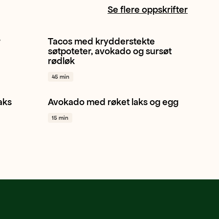
Se flere oppskrifter
r
Tacos med krydderstekte
Søtpotet
Avokado
Rødløk
+ 1
søtpoteter, avokado og sursøt
rødløk
45 min
aks
Avokado med røket laks og egg
+ 1
Avokado
Gressløk
Lunsj
+ 1
15 min