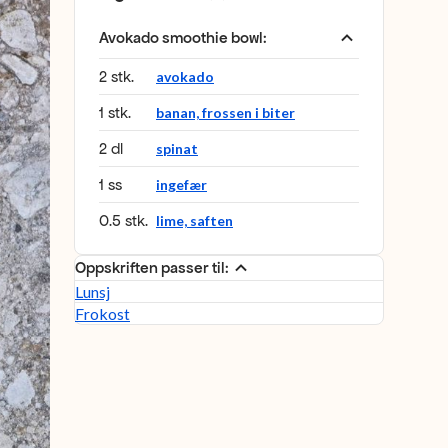
Avokado smoothie bowl
:
2 stk.
avokado
1 stk.
banan, frossen i biter
2 dl
spinat
1 ss
ingefær
0.5 stk.
lime, saften
Oppskriften passer til:
Lunsj
Frokost