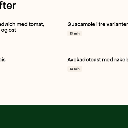
fter
ndwich med tomat,
Guacamole i tre variante
tomat
Avokado
Lunsj
+ 1
Avokado
Lime
Hvitløk
+ 1
 og ost
10 min
ais
Avokadotoast med røkel
Avokado
Lime
+ 1
Avokado
Granateple
Lunsj
10 min