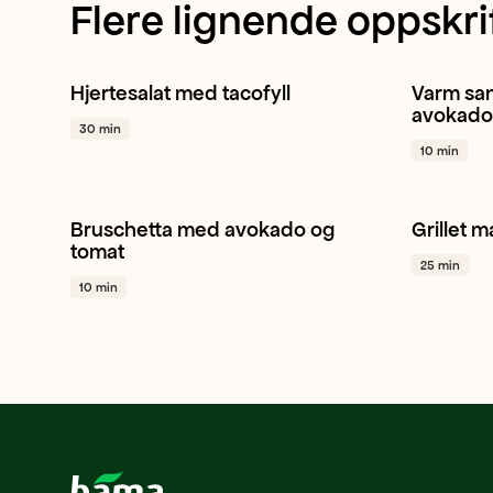
Flere lignende oppskri
Hjertesalat med tacofyll
Varm sa
Hjertesalat
Mango
Avokado
+ 1
Plomme
avokado
30 min
10 min
Bruschetta med avokado og
Grillet m
Tomat
Hvitløk
Avokado
+ 1
Mais
tomat
25 min
10 min