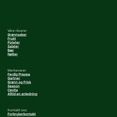
Våre råvarer
Grønnsaker
Frukt
Poteter
Salater
Bær
Nøtter
Merkevarer
Ferdig Preppa
Gartner
Grønn og Frisk
Season
Cevita
Alltid en anledning
Kontakt oss
Forbrukerkontakt