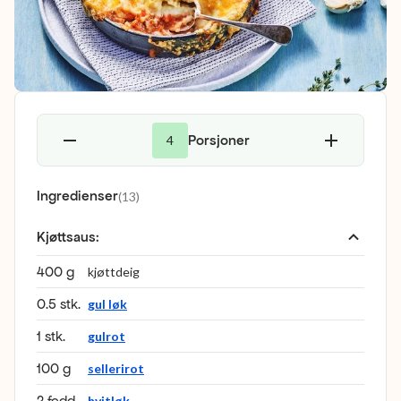
Porsjoner
4
Ingredienser
(
13
)
Kjøttsaus
:
400 g
kjøttdeig
0.5 stk.
gul løk
1 stk.
gulrot
100 g
sellerirot
2 fedd
hvitløk