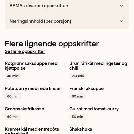
BAMAs råvarer i oppskriften
Næringsinnhold (per porsjon)
Flere lignende oppskrifter
Se flere oppskrifter
Rotgrønnsakssuppe med
Brun fårikål med ingefær og
Gulrot
Kålrot
Potet
+ 1
Hodekål
Gul løk
Hvitløk
kjøttpølse
chili
+ 1
40 min
210 min
Potetcurry med røde linser
Fransk løksuppe
Potet
Gul løk
Hvitløk
Gul løk
Løk
Hvitløk
+ 1
60 min
60 min
+ 1
Grønnsaksfrikassé
Gulrot med tomat-curry
Gulrot
Sellerirot
Gulrot
Sjampinjong
60 min
50 min
Pastinakk
+ 1
Gul løk
+ 1
Kremet kål med entrecôte
Shakshuka
Brokkoli
Hvitløk
Tomat
Gul løk
Tomat
og brokkoli