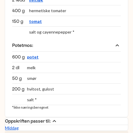
400 g
hermetiske tomater
150 g
tomat
salt og cayennepepper *
Potetmos
:
600 g
potet
2 dl
melk
50 g
smør
200 g
hvitost, gulost
salt *
*ikke næringsberegnet
Oppskriften passer til:
Middag