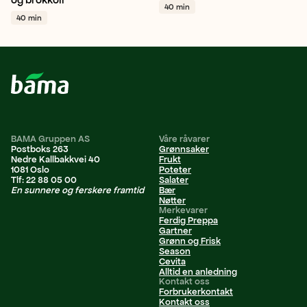
40 min
+ 1
Paprika rød
+ 1
40 min
BAMA Gruppen AS
Våre råvarer
Postboks 263
Grønnsaker
Nedre Kallbakkvei 40
Frukt
1081 Oslo
Poteter
Tlf: 22 88 05 00
Salater
En sunnere og ferskere framtid
Bær
Nøtter
Merkevarer
Ferdig Preppa
Gartner
Grønn og Frisk
Season
Cevita
Alltid en anledning
Kontakt oss
Forbrukerkontakt
Kontakt oss