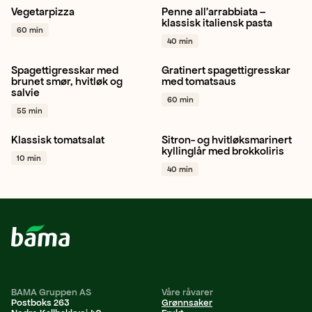
Vegetarpizza
Penne all'arrabbiata –
Rødløk
Paprika gul
Plommetomat
Hvitløk
klassisk italiensk pasta
60 min
Paprika grønn
+ 1
Chili
+ 1
40 min
Spagettigresskar med
Gratinert spagettigresskar
Spagettigresskar
Hvitløk
Spagettigresskar
brunet smør, hvitløk og
med tomatsaus
salvie
Salvie
+ 1
Basilikum
Grateng
+ 1
60 min
55 min
Klassisk tomatsalat
Sitron- og hvitløksmarinert
Tomat
Hvitløk
Gressløk
Italiensk
Kylling
kyllinglår med brokkoliris
10 min
+ 1
Brokkoli
+ 1
40 min
BAMA Gruppen AS
Våre råvarer
Postboks 263
Grønnsaker