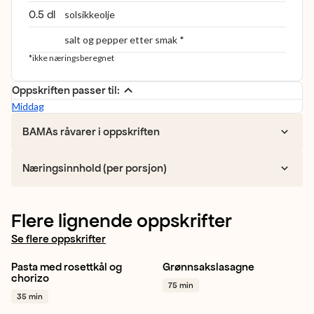
0.5 dl
solsikkeolje
salt og pepper etter smak *
*ikke næringsberegnet
Oppskriften passer til:
Middag
BAMAs råvarer i oppskriften
Næringsinnhold (per porsjon)
Flere lignende oppskrifter
Se flere oppskrifter
Pasta med rosettkål og
Grønnsakslasagne
Pasta
Middag
Gul løk
Hvitløk
Gulrot
chorizo
75 min
Hverdagsmat
+ 1
+ 1
35 min