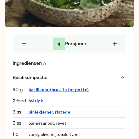
Porsjoner
4
Ingredienser
(
7
)
Basilikumpesto
:
40 g
basilikum, (bruk 1 stor potte)
2 fedd
hvitløk
3 ss
pinjekjerner, ristede
3 ss
parmesanost, revet
1 dl
vanlig olivenolje, mild type