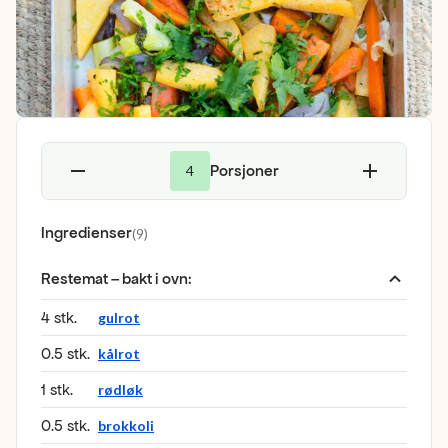
Porsjoner
4
Ingredienser
(
9
)
Restemat – bakt i ovn
:
4 stk.
gulrot
0.5 stk.
kålrot
1 stk.
rødløk
0.5 stk.
brokkoli