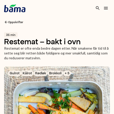
Oppskrifter
35 min
Restemat – bakt i ovn
Restemat er ofte enda bedre dagen etter. Når smakene får tid til å
sette seg blir retten både fyldigere og mer smakfull, samtidig som
du reduserer matsvinn.
Gulrot
Kålrot
Rødløk
Brokkoli
+ 5