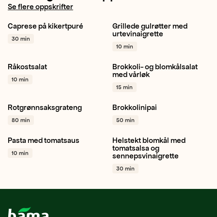
Se flere oppskrifter
Caprese på kikertpuré
Grillede gulrøtter med
Salat
Bønne
Gulrot
Appelsin
Grilling
urtevinaigrette
30 min
Pinjekjerner
+ 1
+ 1
10 min
Råkostsalat
Brokkoli- og blomkålsalat
Gulrot
Spisskål
Sitron
Blomkål
Brokkoli
Vårløk
med vårløk
10 min
+ 1
+ 1
15 min
Rotgrønnsaksgrateng
Brokkolinipai
Gulrot
Sellerirot
Kålrot
Brokkolini
Paprika rød
80 min
50 min
+ 1
Rødløk
+ 1
Pasta med tomatsaus
Helstekt blomkål med
Plommetomat
Gul løk
Blomkål
Gressløk
tomatsalsa og
10 min
sennepsvinaigrette
Hvitløk
+ 1
Cherrytomat
+ 1
30 min