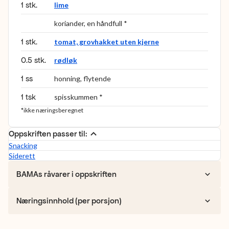
1 stk.
lime
koriander, en håndfull *
1 stk.
tomat, grovhakket uten kjerne
0.5 stk.
rødløk
1 ss
honning, flytende
1 tsk
spisskummen *
*ikke næringsberegnet
Oppskriften passer til:
Snacking
Siderett
BAMAs råvarer i oppskriften
Næringsinnhold (per porsjon)