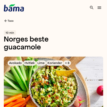
Taco
10 min
Norges beste
guacamole
Avokado
Hvitløk
Lime
Koriander
+ 8