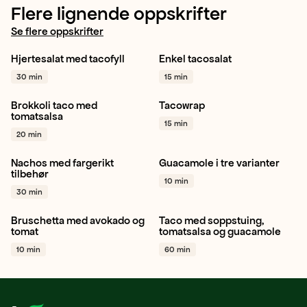
Flere lignende oppskrifter
Se flere oppskrifter
Hjertesalat med tacofyll
Enkel tacosalat
Hjertesalat
Mango
Meksikansk
Salat
30 min
15 min
Avokado
+ 1
Avokado
+ 1
Brokkoli taco med
Tacowrap
Brokkoli
Hvitløk
Wrap
Taco / Tex-mex
tomatsalsa
15 min
Avokado
+ 1
Mellommåltid
+ 1
20 min
Nachos med fargerikt
Guacamole i tre varianter
Tomat
Chili
Rødløk
+ 1
Avokado
Lime
Hvitløk
tilbehør
10 min
+ 1
30 min
Bruschetta med avokado og
Taco med soppstuing,
Tomat
Hvitløk
Avokado
Østerssopp
Gul løk
tomat
tomatsalsa og guacamole
+ 1
Hvitløk
+ 1
10 min
60 min