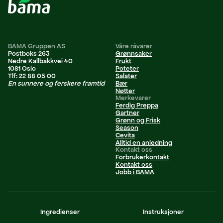
BAMA Gruppen AS
Våre råvarer
Postboks 263
Grønnsaker
Nedre Kallbakkvei 40
Frukt
1081 Oslo
Poteter
Tlf: 22 88 05 00
Salater
En sunnere og ferskere framtid
Bær
Nøtter
Merkevarer
Ferdig Preppa
Gartner
Grønn og Frisk
Season
Cevita
Alltid en anledning
Kontakt oss
Forbrukerkontakt
Kontakt oss
Jobb i BAMA
Personvernerklæring
Ingredienser
Instruksjoner