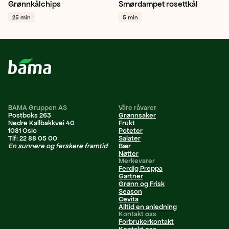
Grønnkålchips
Smørdampet rosettkål
Grønnkål
Snacking
Middag
Hverdagsmat
25 min
5 min
Vegetar / plantebasert
+ 1
Vegetar / plantebasert
+ 1
BAMA Gruppen AS
Våre råvarer
Postboks 263
Grønnsaker
Nedre Kallbakkvei 40
Frukt
1081 Oslo
Poteter
Tlf: 22 88 05 00
Salater
En sunnere og ferskere framtid
Bær
Nøtter
Merkevarer
Ferdig Preppa
Gartner
Grønn og Frisk
Season
Cevita
Alltid en anledning
Kontakt oss
Forbrukerkontakt