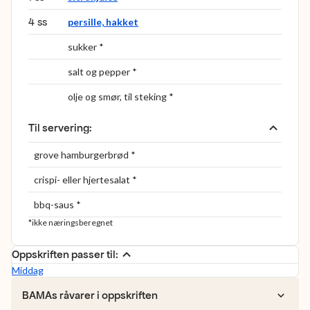
4 ss
persille, hakket
sukker *
salt og pepper *
olje og smør, til steking *
Til servering
:
grove hamburgerbrød *
crispi- eller hjertesalat *
bbq-saus *
*ikke næringsberegnet
Oppskriften passer til:
Middag
BAMAs råvarer i oppskriften