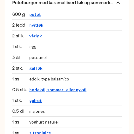
Potetburger med karamellisert løk og sommerkål-slaw
:
600 g
potet
2 fedd
hvitløk
2 stilk
vårløk
1 stk.
egg
3 ss
potetmel
2 stk.
gul løk
1 ss
eddik, type balsamico
0.5 stk.
hodekål, sommer- eller nykål
1 stk.
gulrot
0.5 dl
majones
1 ss
yoghurt naturell
1 ss
sitronjuice