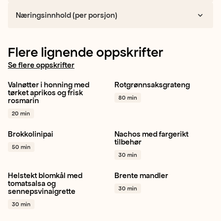
Næringsinnhold (per porsjon)
Flere lignende oppskrifter
Se flere oppskrifter
Valnøtter i honning med
Rotgrønnsaksgrateng
Valnøtter
Rosmarin
Gulrot
Sellerirot
Kålrot
tørket aprikos og frisk
80 min
rosmarin
Snacking
+ 1
+ 1
20 min
Brokkolinipai
Nachos med fargerikt
Brokkolini
Paprika rød
Tomat
Chili
Rødløk
+ 1
tilbehør
50 min
Rødløk
+ 1
30 min
Helstekt blomkål med
Brente mandler
Blomkål
Gressløk
Mandler
Snacking
Jul
tomatsalsa og
30 min
sennepsvinaigrette
Cherrytomat
+ 1
+ 1
30 min