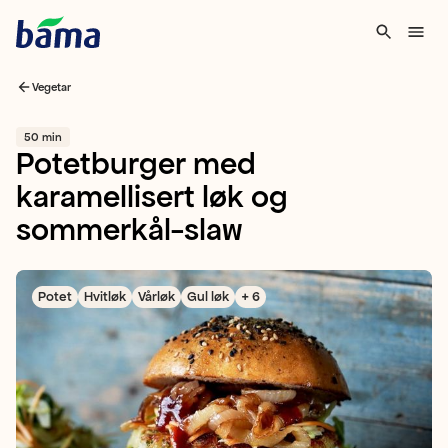
Vegetar
50 min
Potetburger med
karamellisert løk og
sommerkål-slaw
Potet
Hvitløk
Vårløk
Gul løk
+ 6