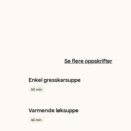
Se flere oppskrifter
Enkel gresskarsuppe
Gresskar
Hvitløk
Gul løk
+ 1
50 min
Varmende løksuppe
 1
Gul løk
Hvitløk
Timian
+ 1
45 min