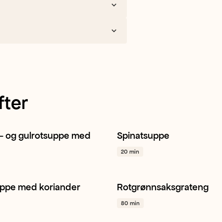
fter
- og gulrotsuppe med
Spinatsuppe
t
Gulrot
Gul løk
+ 1
Suppe
Gul løk
Spinat
+ 1
20 min
uppe med koriander
Rotgrønnsaksgrateng
Gul løk
Hvitløk
+ 1
Gulrot
Sellerirot
Kålrot
+
80 min