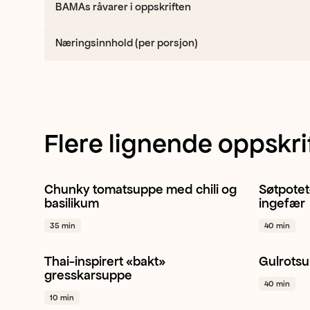
BAMAs råvarer i oppskriften
Næringsinnhold (per porsjon)
Flere lignende oppskri
Chunky tomatsuppe med chili og
Søtpotet
Mini plommetomat
Suppe
Gul løk
Søtpote
basilikum
ingefær
+ 1
35 min
40 min
Thai-inspirert «bakt»
Gulrots
Gresskar
Hvitløk
Gul løk
+ 1
Gulrot
gresskarsuppe
40 min
10 min