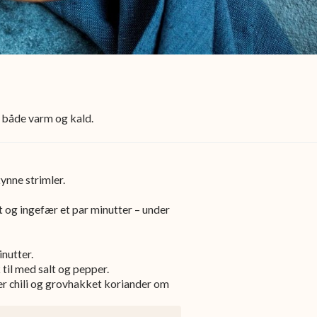
 både varm og kald.
tynne strimler.
rot og ingefær et par minutter – under
nutter.
 til med salt og pepper.
er chili og grovhakket koriander om