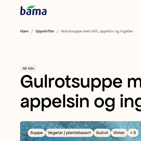
Hjem
Oppskrifter
Gulrotsuppe med chili, appelsin og ingefær
40 min
Gulrotsuppe me
appelsin og in
Suppe
Vegetar / plantebasert
Gulrot
Vinter
+ 5