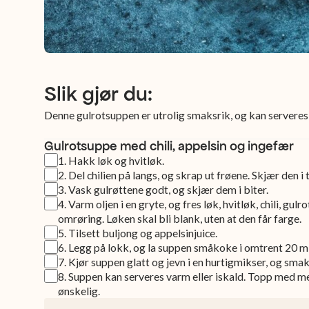
Slik gjør du:
Denne gulrotsuppen er utrolig smaksrik, og kan serveres
Gulrotsuppe med chili, appelsin og ingefær
1
.
Hakk løk og hvitløk.
2
.
Del chilien på langs, og skrap ut frøene. Skjær den i 
3
.
Vask gulrøttene godt, og skjær dem i biter.
4
.
Varm oljen i en gryte, og fres løk, hvitløk, chili, gul
omrøring. Løken skal bli blank, uten at den får farge.
5
.
Tilsett buljong og appelsinjuice.
6
.
Legg på lokk, og la suppen småkoke i omtrent 20 mi
7
.
Kjør suppen glatt og jevn i en hurtigmikser, og smak
8
.
Suppen kan serveres varm eller iskald. Topp med m
ønskelig.