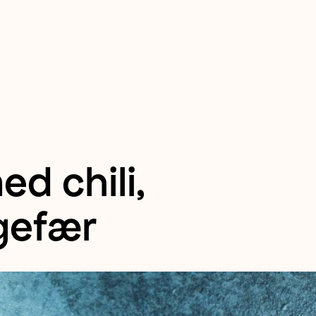
d chili,
gefær