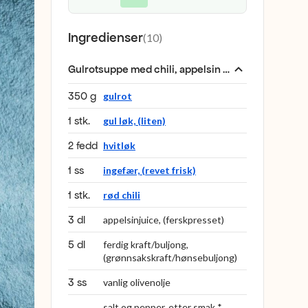
Ingredienser
(
10
)
Gulrotsuppe med chili, appelsin og ingefær
:
350 g
gulrot
1 stk.
gul løk, (liten)
2 fedd
hvitløk
1 ss
ingefær, (revet frisk)
1 stk.
rød chili
3 dl
appelsinjuice, (ferskpresset)
5 dl
ferdig kraft/buljong,
(grønnsakskraft/hønsebuljong)
3 ss
vanlig olivenolje
salt og pepper, etter smak *