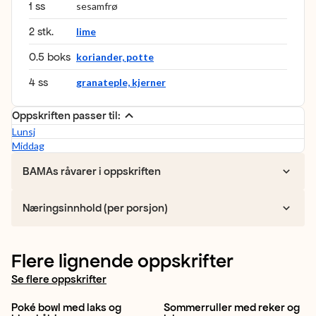
1 ss
sesamfrø
2 stk.
lime
0.5 boks
koriander, potte
4 ss
granateple, kjerner
Oppskriften passer til:
Lunsj
Middag
BAMAs råvarer i oppskriften
Næringsinnhold (per porsjon)
Flere lignende oppskrifter
Se flere oppskrifter
Poké bowl med laks og
Sommerruller med reker og
Blomkål
Mango
Gulrot
Agurk
Isbergsalat