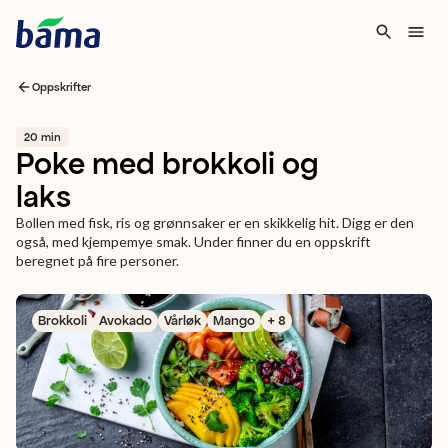
Oppskrifter
20 min
Poke med brokkoli og
laks
Bollen med fisk, ris og grønnsaker er en skikkelig hit. Digg er den
også, med kjempemye smak. Under finner du en oppskrift
beregnet på fire personer.
Brokkoli
Avokado
Vårløk
Mango
+ 8