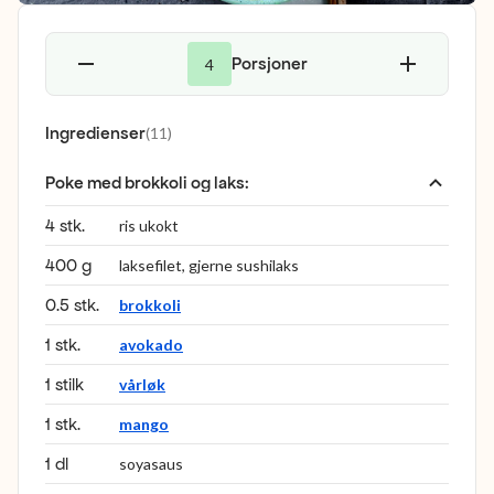
Porsjoner
4
Ingredienser
(
11
)
Poke med brokkoli og laks
:
4 stk.
ris ukokt
400 g
laksefilet, gjerne sushilaks
0.5 stk.
brokkoli
1 stk.
avokado
1 stilk
vårløk
1 stk.
mango
1 dl
soyasaus