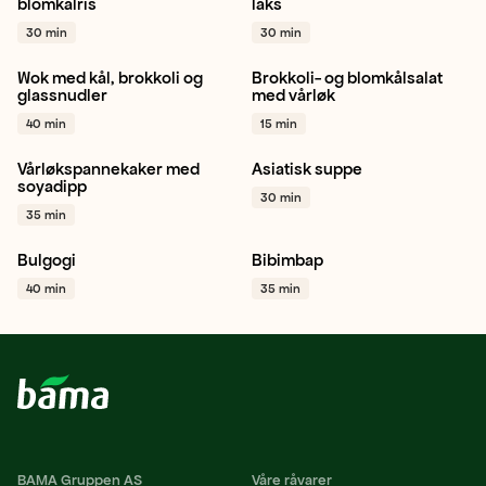
blomkålris
laks
+ 1
Gulrot
+ 1
30 min
30 min
Wok med kål, brokkoli og
Brokkoli- og blomkålsalat
Hodekål
Brokkoli
Gulrot
Blomkål
Brokkoli
Vårløk
glassnudler
med vårløk
+ 1
+ 1
40 min
15 min
Vårløkspannekaker med
Asiatisk suppe
Vårløk
Hvitløk
Koriander
Chili
Ingefær
soyadipp
30 min
+ 1
Paprika rød
+ 1
35 min
Bulgogi
Bibimbap
Shiitake
Gul løk
Hvitløk
Vårløk
Sukkererter
40 min
35 min
+ 1
Gulrot
+ 1
BAMA Gruppen AS
Våre råvarer