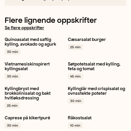
Flere lignende oppskrifter
Se flere oppskrifter
Quinoasalat med saftig
Cæsarsalat burger
Salat
Kylling
Brokkoli
Burger
Salat
Hjertesalat
kylling, avokado og agurk
25 min
+ 1
+ 1
30 min
Vietnamesiskinspirert
Søtpotetsalat med kylling,
Kylling
Hjertesalat
Salat
Kylling
Tomat
Salat
+ 1
kyllingsalat
feta og tomat
+ 1
30 min
45 min
Kyllingbryst med
Kyllinglår med crispisalat og
Kylling
Brokkoli
Hvitløk
Sommer
Kylling
Epler
brokkolinisalat og bakt
ovnsstekte poteter
hvitløksdressing
+ 1
+ 1
30 min
25 min
Caprese på kikertpuré
Råkostsalat
Salat
Bønne
Gulrot
Spisskål
Sitron
30 min
10 min
Pinjekjerner
+ 1
+ 1