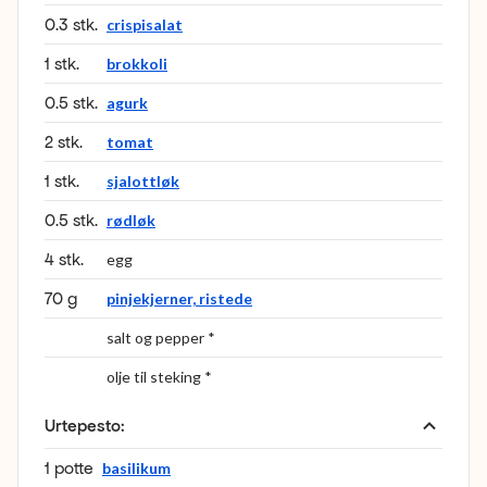
0.3 stk.
crispisalat
1 stk.
brokkoli
0.5 stk.
agurk
2 stk.
tomat
1 stk.
sjalottløk
0.5 stk.
rødløk
4 stk.
egg
70 g
pinjekjerner, ristede
salt og pepper *
olje til steking *
Urtepesto
:
1 potte
basilikum