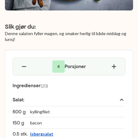
Slik gjør du:
Denne salaten fyller magen, og smaker herlig til både middag og
lunsj!
Porsjoner
4
Ingredienser
(
20
)
Salat
:
600 g
kyllingfilet
150 g
bacon
0.5 stk.
isbergsalat