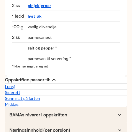
2 ss
pinjekjerner
1 fedd
hvitløk
100 g
vanlig olivenolje
2 ss
parmesanost
salt og pepper *
parmesan til servering *
*ikke næringsberegnet
Oppskriften passer til:
Lunsj
Siderett
Sunn mat på farten
Middag
BAMAs råvarer i oppskriften
Næringsinnhold (per porsjon)