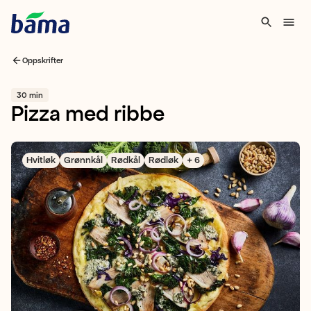
Oppskrifter
30 min
Pizza med ribbe
Hvitløk
Grønnkål
Rødkål
Rødløk
+ 6