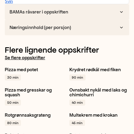
Svin
BAMAs råvarer i oppskriften
Næringsinnhold (per porsjon)
Flere lignende oppskrifter
Se flere oppskrifter
Pizza med potet
Krydret rødkål med fiken
Hvitløk
Potet
Rødkål
Fiken
Rips
+ 1
30 min
90 min
Pinjekjerner
+ 1
Pizza med gresskar og
Ovnsbakt nykål med laks og
Gresskar
Hvitløk
Norsk
Sommerkål
squash
chimichurri
Rødløk
+ 1
Vårløk
+ 1
50 min
40 min
Rotgrønnsaksgrateng
Multekrem med krokan
Gulrot
Sellerirot
Kålrot
Multer
Mandler
Dessert
80 min
45 min
+ 1
+ 1