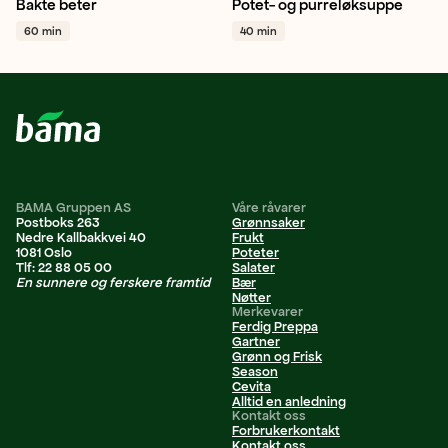
Bakte beter
Potet- og purreløksuppe
Rødbete
Hvitløk
Potet
Purre
Hvitløk
+ 1
60 min
40 min
Middag
+ 1
BAMA Gruppen AS
Våre råvarer
Postboks 263
Grønnsaker
Nedre Kallbakkvei 40
Frukt
1081 Oslo
Poteter
Tlf: 22 88 05 00
Salater
En sunnere og ferskere framtid
Bær
Nøtter
Merkevarer
Ferdig Preppa
Gartner
Grønn og Frisk
Season
Cevita
Alltid en anledning
Kontakt oss
Forbrukerkontakt
Kontakt oss