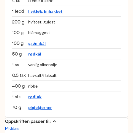
4 ss
creme fraiche
1 fedd
hvitløk, finhakket
200 g
hvitost, gulost
100 g
blåmuggost
100 g
grønnkål
50 g
rødkål
1 ss
vanlig olivenolje
0.5 tsk
havsalt/flaksalt
400 g
ribbe
1 stk.
rødløk
70 g
pinjekjerner
Oppskriften passer til:
Middag