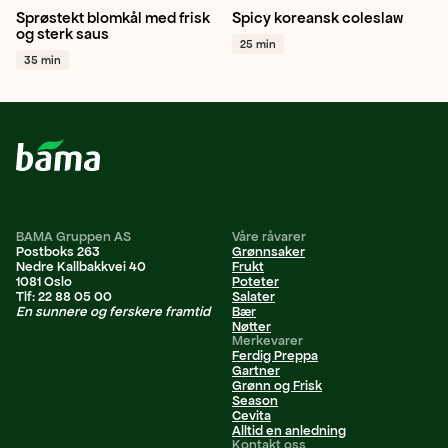
Sprøstekt blomkål med frisk
Spicy koreansk coleslaw
Blomkål
Vårløk
Ingefær
Hodekål
Gulrot
Vårløk
og sterk saus
25 min
+ 1
+ 1
35 min
BAMA Gruppen AS
Våre råvarer
Postboks 263
Grønnsaker
Nedre Kallbakkvei 40
Frukt
1081 Oslo
Poteter
Tlf: 22 88 05 00
Salater
En sunnere og ferskere framtid
Bær
Nøtter
Merkevarer
Ferdig Preppa
Gartner
Grønn og Frisk
Season
Cevita
Alltid en anledning
Kontakt oss