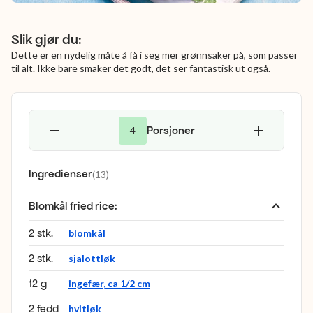
Slik gjør du:
Dette er en nydelig måte å få i seg mer grønnsaker på, som passer
til alt. Ikke bare smaker det godt, det ser fantastisk ut også.
Porsjoner
4
Ingredienser
(
13
)
Blomkål fried rice
:
2 stk.
blomkål
2 stk.
sjalottløk
12 g
ingefær, ca 1/2 cm
2 fedd
hvitløk