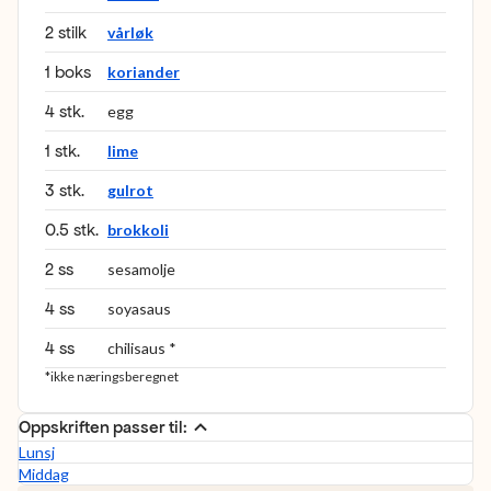
2 stilk
vårløk
1 boks
koriander
4 stk.
egg
1 stk.
lime
3 stk.
gulrot
0.5 stk.
brokkoli
2 ss
sesamolje
4 ss
soyasaus
4 ss
chilisaus *
*ikke næringsberegnet
Oppskriften passer til:
Lunsj
Middag