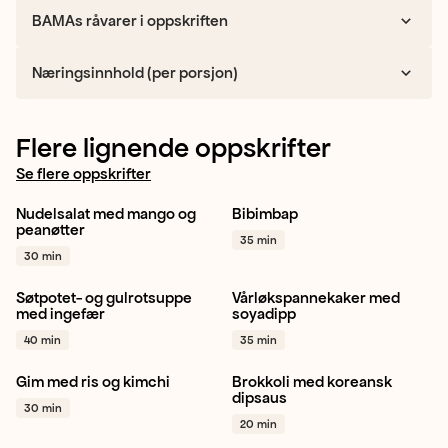
BAMAs råvarer i oppskriften
Næringsinnhold (per porsjon)
Flere lignende oppskrifter
Se flere oppskrifter
Nudelsalat med mango og
Bibimbap
Gulrot
Paprika rød
Vårløk
Sukkererter
peanøtter
35 min
Vårløk
+ 1
Gulrot
+ 1
30 min
Søtpotet- og gulrotsuppe
Vårløkspannekaker med
Søtpotet
Gulrot
Gul løk
Vårløk
Hvitløk
Koriander
med ingefær
soyadipp
+ 1
+ 1
40 min
35 min
Gim med ris og kimchi
Brokkoli med koreansk
Ingefær
Kinakål
Chili
Brokkoli
Lime
Vårløk
dipsaus
30 min
+ 1
+ 1
20 min