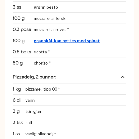
3 ss
grønn pesto
100 g
mozzarella, fersk
0.3 pose
mozzarella, revet *
100 g
grønnkål, kan byttes med spinat
0.5 boks
ricotta *
50 g
chorizo *
Pizzadeig, 2 bunner
:
1 kg
pizzamel, tipo 00 *
6 dl
vann
3 g
tørrgjær
3 tsk
salt
1 ss
vanlig olivenolje