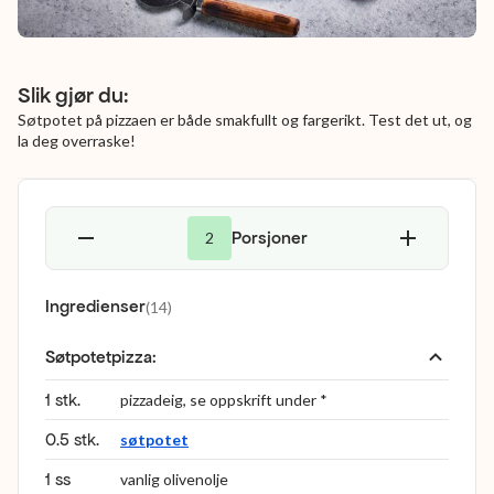
Slik gjør du:
Søtpotet på pizzaen er både smakfullt og fargerikt. Test det ut, og
la deg overraske!
Porsjoner
2
Ingredienser
(
14
)
Søtpotetpizza
:
1 stk.
pizzadeig, se oppskrift under *
0.5 stk.
søtpotet
1 ss
vanlig olivenolje