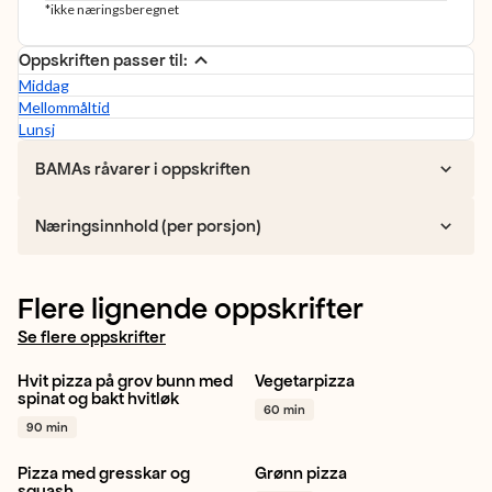
*ikke næringsberegnet
Oppskriften passer til:
Middag
Mellommåltid
Lunsj
BAMAs råvarer i oppskriften
Næringsinnhold (per porsjon)
Flere lignende oppskrifter
Se flere oppskrifter
Hvit pizza på grov bunn med
Vegetarpizza
Hvitløk
Spinat
Rødløk
Paprika gul
spinat og bakt hvitløk
60 min
Vegetar / plantebasert
+ 1
Paprika grønn
+ 1
90 min
Pizza med gresskar og
Grønn pizza
Gresskar
Hvitløk
Rødløk
Paprika gul
squash