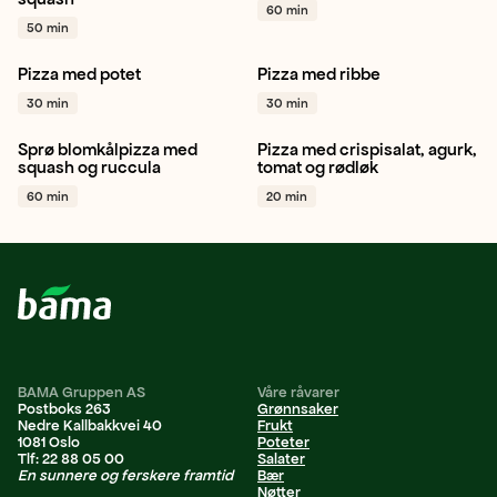
60 min
Rødløk
+ 1
Paprika grønn
+ 1
50 min
Pizza med potet
Pizza med ribbe
Hvitløk
Potet
Hvitløk
Grønnkål
Rødkål
30 min
30 min
Pinjekjerner
+ 1
+ 1
Sprø blomkålpizza med
Pizza med crispisalat, agurk,
Vegetar / plantebasert
Rødløk
Salat
squash og ruccula
tomat og rødløk
Pizza
Ruccula
+ 1
Vegetar / plantebasert
+ 1
60 min
20 min
BAMA Gruppen AS
Våre råvarer
Postboks 263
Grønnsaker
Nedre Kallbakkvei 40
Frukt
1081 Oslo
Poteter
Tlf: 22 88 05 00
Salater
En sunnere og ferskere framtid
Bær
Nøtter