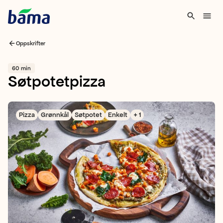
Oppskrifter
60 min
Søtpotetpizza
Pizza
Grønnkål
Søtpotet
Enkelt
+ 1