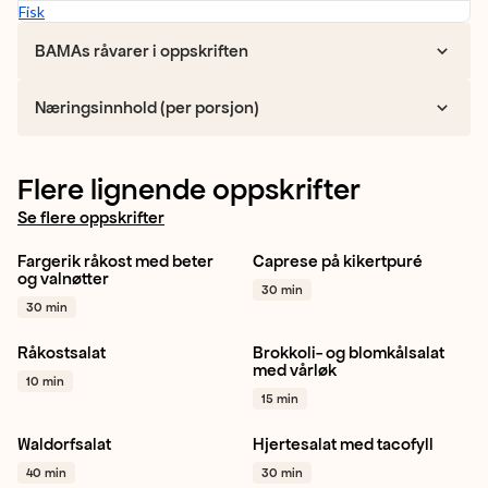
Fisk
BAMAs råvarer i oppskriften
Næringsinnhold (per porsjon)
Flere lignende oppskrifter
Se flere oppskrifter
Fargerik råkost med beter
Caprese på kikertpuré
Rødbete
Sellerirot
Salat
Bønne
og valnøtter
30 min
Persille
+ 1
Pinjekjerner
+ 1
30 min
Råkostsalat
Brokkoli- og blomkålsalat
Gulrot
Spisskål
Sitron
Blomkål
Brokkoli
Vårløk
med vårløk
10 min
+ 1
+ 1
15 min
Waldorfsalat
Hjertesalat med tacofyll
Eple
Ananas
Hjertesalat
Mango
40 min
30 min
Stangselleri
+ 1
Avokado
+ 1