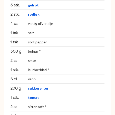
3 stk.
gulrot
2 stk.
rødløk
4 ss
vanlig olivenolje
1 tsk
salt
1 tsk
sort pepper
300 g
bulgur *
2 ss
smør
1 stk.
laurbærblad *
6 dl
vann
200 g
sukkererter
1 stk.
tomat
2 ss
sitronsaft *