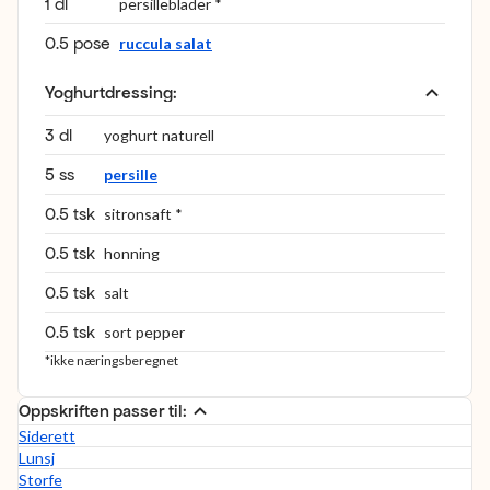
1 dl
persilleblader *
0.5 pose
ruccula salat
Yoghurtdressing
:
3 dl
yoghurt naturell
5 ss
persille
0.5 tsk
sitronsaft *
0.5 tsk
honning
0.5 tsk
salt
0.5 tsk
sort pepper
*ikke næringsberegnet
Oppskriften passer til:
Siderett
Lunsj
Storfe