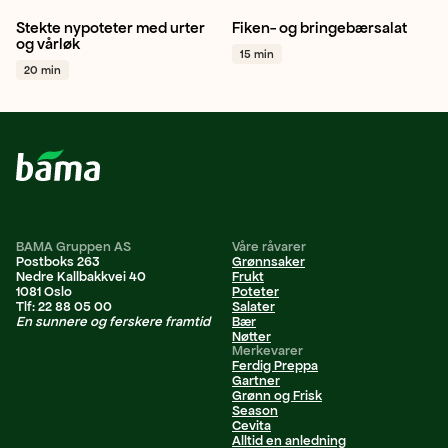
Stekte nypoteter med urter
Fiken- og bringebærsalat
Potet
Vårløk
Sjalottløk
Fiken
Hjertesalat
og vårløk
15 min
+ 1
Bringebær
+ 1
20 min
BAMA Gruppen AS
Våre råvarer
Postboks 263
Grønnsaker
Nedre Kallbakkvei 40
Frukt
1081 Oslo
Poteter
Tlf: 22 88 05 00
Salater
En sunnere og ferskere framtid
Bær
Nøtter
Merkevarer
Ferdig Preppa
Gartner
Grønn og Frisk
Season
Cevita
Alltid en anledning