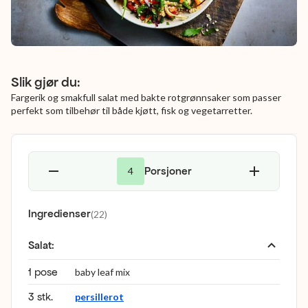
Slik gjør du:
Fargerik og smakfull salat med bakte rotgrønnsaker som passer
perfekt som tilbehør til både kjøtt, fisk og vegetarretter.
Porsjoner
4
Ingredienser
(
22
)
Salat
:
1 pose
baby leaf mix
3 stk.
persillerot